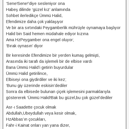
‘Sene!Sene!’diye sesleniyor ona
Habeş dilinde ‘güzel kız’ anlamında
Sohbet ilerledikçe Ümmü Halid,
Efendimize daha çok yaklaşıyor
Ve bir ara sırtındaki Peygamberlik mührüyle oynamaya başlıyor
Halid bin Said hemen müdahale ediyor kızına
Ama HzPeygamber ona engel oluyor;
‘Bırak oynasın’ diyor
Bir keresinde Efendimize bir yerden kumaş gelmişti,
Arasında iki tarafı da işlemeli bir de elbise vardı
Bana Ümmü Halid’i getirin buyurdular
Ümmü Halid getirilince,
Elbiseyi ona giydirdiler ve iki kez;
‘Bunu giy üzerinde eskisin’dediler
Sonra da elbisede bulunan çiçek işlemesini parmaklarıyla
göstererek ‘Ümmü Halid!Bak bu güzel,bu çok güzel’dediler
Asr-ı Saadette çocuk olmak
Abdullah,Ubeydullah veya kesir olmak,
HzAbbas’ın çocukları,
Fahr-i Kainat onları yan yana dizer,