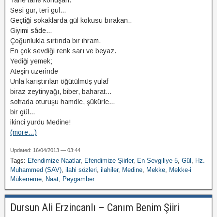
Tane tane konuşan.
Sesi gür, teri gül…
Geçtiği sokaklarda gül kokusu bırakan..
Giyimi sâde…
Çoğunlukla sırtında bir ihram.
En çok sevdiği renk sarı ve beyaz.
Yediği yemek;
Ateşin üzerinde
Unla karıştırılan öğütülmüş yulaf
biraz zeytinyağı, biber, baharat…
sofrada oturuşu hamdle, şükürle…
bir gül…
ikinci yurdu Medine!
(more…)
Updated: 16/04/2013 — 03:44
Tags:
Efendimize Naatlar
,
Efendimize Şiirler
,
En Sevgiliye 5
,
Gül
,
Hz.
Muhammed (SAV)
,
ilahi sözleri
,
ilahiler
,
Medine
,
Mekke
,
Mekke-i
Mükerreme
,
Naat
,
Peygamber
Dursun Ali Erzincanlı – Canım Benim Şiiri