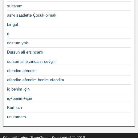
sultanım
asr-ı saadette Çocuk olmak
bir gul
d
dostum yok
Dursun ali erzincanlı
dursun ali erzincanlı sevgili
efendim efendim
efendim efendim benim efendim
iç benim için
iç+benim+için
Kurt kizi
unutamam
Sözleri&Lyrics [SongText - Songtexte] © 2019