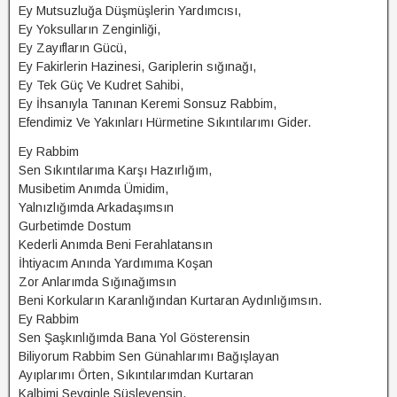
Ey Mutsuzluğa Düşmüşlerin Yardımcısı,
Ey Yoksulların Zenginliği,
Ey Zayıfların Gücü,
Ey Fakirlerin Hazinesi, Gariplerin sığınağı,
Ey Tek Güç Ve Kudret Sahibi,
Ey İhsanıyla Tanınan Keremi Sonsuz Rabbim,
Efendimiz Ve Yakınları Hürmetine Sıkıntılarımı Gider.
Ey Rabbim
Sen Sıkıntılarıma Karşı Hazırlığım,
Musibetim Anımda Ümidim,
Yalnızlığımda Arkadaşımsın
Gurbetimde Dostum
Kederli Anımda Beni Ferahlatansın
İhtiyacım Anında Yardımıma Koşan
Zor Anlarımda Sığınağımsın
Beni Korkuların Karanlığından Kurtaran Aydınlığımsın.
Ey Rabbim
Sen Şaşkınlığımda Bana Yol Gösterensin
Biliyorum Rabbim Sen Günahlarımı Bağışlayan
Ayıplarımı Örten, Sıkıntılarımdan Kurtaran
Kalbimi Sevginle Süsleyensin.