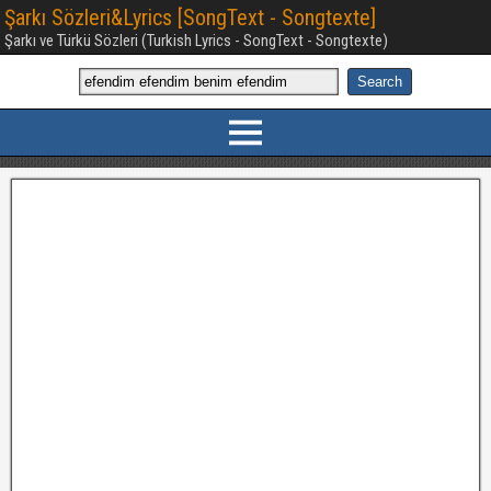
Şarkı Sözleri&Lyrics [SongText - Songtexte]
Şarkı ve Türkü Sözleri (Turkish Lyrics - SongText - Songtexte)