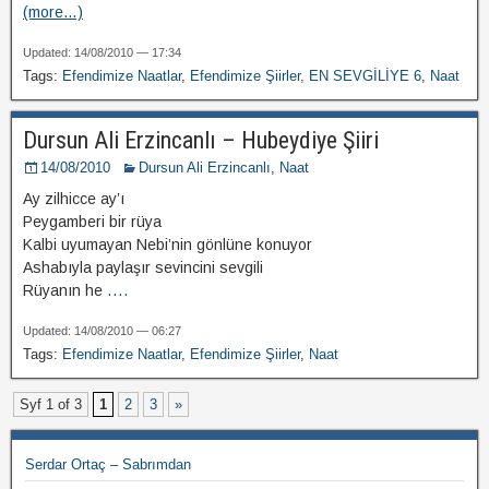
(more…)
Updated: 14/08/2010 — 17:34
Tags:
Efendimize Naatlar
,
Efendimize Şiirler
,
EN SEVGİLİYE 6
,
Naat
Dursun Ali Erzincanlı – Hubeydiye Şiiri
14/08/2010
Dursun Ali Erzincanlı
,
Naat
Ay zilhicce ay’ı
Peygamberi bir rüya
Kalbi uyumayan Nebi’nin gönlüne konuyor
Ashabıyla paylaşır sevincini sevgili
Rüyanın he
....
Updated: 14/08/2010 — 06:27
Tags:
Efendimize Naatlar
,
Efendimize Şiirler
,
Naat
Syf 1 of 3
1
2
3
»
Serdar Ortaç – Sabrımdan