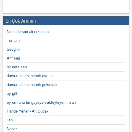
En Çok Aranan
Ninni dursun ali erzincanlı
Turnam
Sevgilim
Arif sağ
bir defa sen
dursun ali erzincanlı ayrılık
dursun ali erzincanlı gelseydin
ey gül
ey ömrünü bir gayeye vakfeyleyen insan
Hande Yener - Alt Dudak
ilahi
Naber