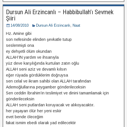
Dursun Ali Erzincanlı – Habbibullah’ı Sevmek
Şiiri
14/08/2010
Dursun Ali Erzincanlı
,
Naat
Hz. Amine gibi
son nefesinde elinden şevkatle tutup
seslenmişti ona
ey dehşetli ölüm okundan
ALLAH’IN yardım ve ihsanıyla
yüz deve karşılığında kurtulan zatın oğlu
ALLAH seni aziz ve devamlı kılsın
eğer rüyada gördüklerim doğruysa
sen celal ve ikram sahibi olan ALLAH tarafından
Ademoğlullarına peygamber gönderileceksin
Sen ceddin İbrahim’in teslimiyet ve dinini tamamlamak için
gönderileceksin
ALLAH seni putlardan koruyacak ve alıkoyacaktır.
her yaşayan ölür her yeni eskir
evet bende öleceğim
fakat ismim ebedi olarak yad edilecektir