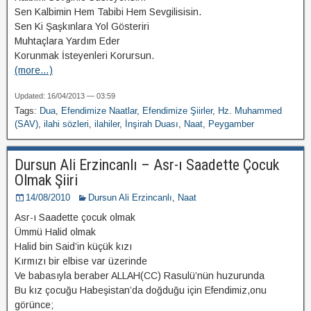
Sen Kalbimin Hem Tabibi Hem Sevgilisisin.
Sen Ki Şaşkınlara Yol Gösteriri
Muhtaçlara Yardım Eder
Korunmak İsteyenleri Korursun.
(more…)
Updated: 16/04/2013 — 03:59
Tags:
Dua
,
Efendimize Naatlar
,
Efendimize Şiirler
,
Hz. Muhammed
(SAV)
,
ilahi sözleri
,
ilahiler
,
İnşirah Duası
,
Naat
,
Peygamber
Dursun Ali Erzincanlı – Asr-ı Saadette Çocuk
Olmak Şiiri
14/08/2010
Dursun Ali Erzincanlı
,
Naat
Asr-ı Saadette çocuk olmak
Ümmü Halid olmak
Halid bin Said’in küçük kızı
Kırmızı bir elbise var üzerinde
Ve babasıyla beraber ALLAH(CC) Rasulü’nün huzurunda
Bu kız çocuğu Habeşistan’da doğduğu için Efendimiz,onu
görünce;