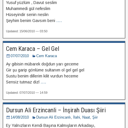
Yusuf yüzlüm , Davut seslim
Muhammedi gül nefeslim
Hüseyindir senin neslin
Şeyhim benim Gavsım beni
....
Updated: 15/06/2010 — 03:50
Cem Karaca – Gel Gel
07/07/2010
Cem Karaca
Ay gibisin mübarek doğdun yarı geceme
Gir şu garip gönlüme sultanım ol gel gel gel
Sustu benim dillerim kilit vurdun heceme
Sensiz tutmaz dizl
....
Updated: 07/07/2010 — 14:59
Dursun Ali Erzincanli – İnşirah Duası Şiiri
14/08/2010
Dursun Ali Erzincanlı
,
İlahi
,
Naat
,
Şiir
Ey Yalnızların Kendi Başına Kalmışların Arkadaşı,