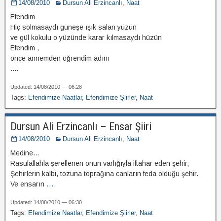
14/08/2010
Dursun Ali Erzincanlı
,
Naat
Efendim
Hiç solmasaydı güneşe ışık salan yüzün
ve gül kokulu o yüzünde karar kılmasaydı hüzün
Efendim ,
önce annemden öğrendim adını
....
Updated: 14/08/2010 — 06:28
Tags:
Efendimize Naatlar
,
Efendimize Şiirler
,
Naat
Dursun Ali Erzincanlı – Ensar Şiiri
14/08/2010
Dursun Ali Erzincanlı
,
Naat
Medine…
Rasulallahla şereflenen onun varlığıyla iftahar eden şehir,
Şehirlerin kalbi, tozuna toprağına canların feda olduğu şehir.
Ve ensarın
....
Updated: 14/08/2010 — 06:30
Tags:
Efendimize Naatlar
,
Efendimize Şiirler
,
Naat