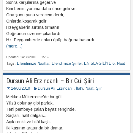
Sonra karşılarına geçer,ve
Kim benim yanıma daha önce gelirse,
Ona şunu şunu verecem derdi,
Onlarda koşarak gelir
Hzeygaberin sırtına tırmanır
Göğsünün üzerine çıkarlardı
Hz. Peygamberde onları öpüp bağrına basardı
(more…)
Updated: 14/08/2010 — 15:52
Tags:
Efendimize Naatlar
,
Efendimize Şiirler
,
EN SEVGİLİYE 6
,
Naat
Dursun Ali Erzincanlı – Bir Gül Şiiri
14/08/2010
Dursun Ali Erzincanlı
,
İlahi
,
Naat
,
Şiir
Mekke-i Mükerreme’de bir gül…
Yüzü dolunay gibi parlak.
Teni pembeye çalan beyaz renginde.
Saçları, hafif dalgalı…
Açık renkli ve hilâl kaşlı.
İki kaşının arasında bir damar.