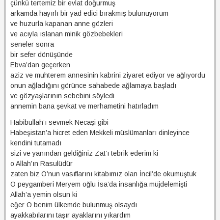
çünkü tertemiz bir evlat doğurmuş
arkamda hayırlı bir yad edici bırakmış bulunuyorum
ve huzurla kapanan anne gözleri
ve acıyla ıslanan minik gözbebekleri
seneler sonra
bir sefer dönüşünde
Ebva’dan geçerken
aziz ve muhterem annesinin kabrini ziyaret ediyor ve ağlıyordu
onun ağladığını görünce sahabede ağlamaya başladı
ve gözyaşlarının sebebini söyledi
annemin bana şevkat ve merhametini hatırladım
Habibullah’ı sevmek Necaşi gibi
Habeşistan’a hicret eden Mekkeli müslümanları dinleyince
kendini tutamadı
sizi ve yanından geldiğiniz Zat’ı tebrik ederim ki
o Allah’ın Rasulüdür
zaten biz O’nun vasıflarını kitabımız olan İncil’de okumuştuk
O peygamberi Meryem oğlu İsa’da insanlığa müjdelemişti
Allah’a yemin olsun ki
eğer O benim ülkemde bulunmuş olsaydı
ayakkabılarını taşır ayaklarını yıkardım