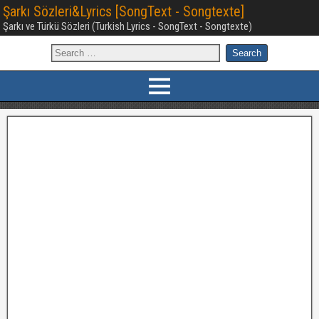
Şarkı Sözleri&Lyrics [SongText - Songtexte]
Şarkı ve Türkü Sözleri (Turkish Lyrics - SongText - Songtexte)