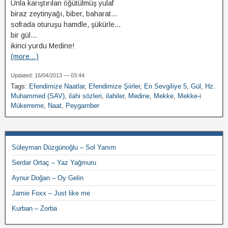
Unla karıştırılan öğütülmüş yulaf
biraz zeytinyağı, biber, baharat…
sofrada oturuşu hamdle, şükürle…
bir gül…
ikinci yurdu Medine!
(more…)
Updated: 16/04/2013 — 03:44
Tags:
Efendimize Naatlar
,
Efendimize Şiirler
,
En Sevgiliye 5
,
Gül
,
Hz.
Muhammed (SAV)
,
ilahi sözleri
,
ilahiler
,
Medine
,
Mekke
,
Mekke-i
Mükerreme
,
Naat
,
Peygamber
Süleyman Düzgünoğlu – Sol Yanım
Serdar Ortaç – Yaz Yağmuru
Aynur Doğan – Oy Gelin
Jamie Foxx – Just like me
Kurban – Zorba