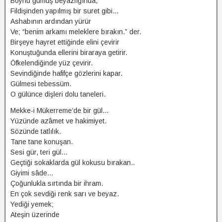
Boynu gümüş beyazlığında,
Fildişinden yapılmış bir suret gibi…
Ashabının ardından yürür
Ve; “benim arkamı meleklere bırakın.” der.
Birşeye hayret ettiğinde elini çevirir
Konuştuğunda ellerini biraraya getirir.
Öfkelendiğinde yüz çevirir.
Sevindiğinde hafifçe gözlerini kapar.
Gülmesi tebessüm.
O gülünce dişleri dolu taneleri.
Mekke-i Mükerreme’de bir gül…
Yüzünde azâmet ve hakimiyet.
Sözünde tatlılık.
Tane tane konuşan.
Sesi gür, teri gül…
Geçtiği sokaklarda gül kokusu bırakan..
Giyimi sâde…
Çoğunlukla sırtında bir ihram.
En çok sevdiği renk sarı ve beyaz.
Yediği yemek;
Ateşin üzerinde