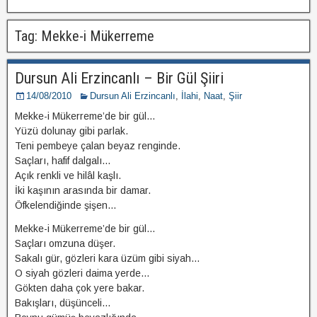
Tag: Mekke-i Mükerreme
Dursun Ali Erzincanlı – Bir Gül Şiiri
14/08/2010
Dursun Ali Erzincanlı
,
İlahi
,
Naat
,
Şiir
Mekke-i Mükerreme’de bir gül…
Yüzü dolunay gibi parlak.
Teni pembeye çalan beyaz renginde.
Saçları, hafif dalgalı…
Açık renkli ve hilâl kaşlı.
İki kaşının arasında bir damar.
Öfkelendiğinde şişen…
Mekke-i Mükerreme’de bir gül…
Saçları omzuna düşer.
Sakalı gür, gözleri kara üzüm gibi siyah…
O siyah gözleri daima yerde…
Gökten daha çok yere bakar.
Bakışları, düşünceli…