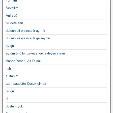
Turnam
Sevgilim
Arif sağ
bir defa sen
dursun ali erzincanlı ayrılık
dursun ali erzincanlı gelseydin
ey gül
ey ömrünü bir gayeye vakfeyleyen insan
Hande Yener - Alt Dudak
ilahi
sultanım
asr-ı saadette Çocuk olmak
bir gul
d
dostum yok