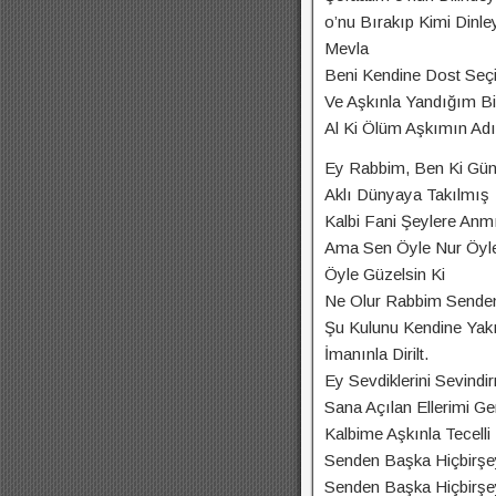
o’nu Bırakıp Kimi Dinl
Mevla
Beni Kendine Dost Seç
Ve Aşkınla Yandığım B
Al Ki Ölüm Aşkımın Adı
Ey Rabbim, Ben Ki Gü
Aklı Dünyaya Takılmış
Kalbi Fani Şeylere Anm
Ama Sen Öyle Nur Öyl
Öyle Güzelsin Ki
Ne Olur Rabbim Sende
Şu Kulunu Kendine Yakı
İmanınla Dirilt.
Ey Sevdiklerini Sevind
Sana Açılan Ellerimi Ge
Kalbime Aşkınla Tecelli 
Senden Başka Hiçbirşe
Senden Başka Hiçbirşe