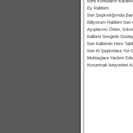
Beni Korkuların Karanl
Ey Rabbim
Sen Şaşkınlığımda Ban
Biliyorum Rabbim Sen 
Ayıplarımı Örten, Sıkın
Kalbimi Sevginle Süsley
Sen Kalbimin Hem Tabib
Sen Ki Şaşkınlara Yol G
Muhtaçlara Yardım Ede
Korunmak İsteyenleri K