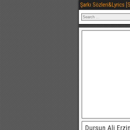
Şarkı Sözleri&Lyrics 
Dursun Ali Erzin