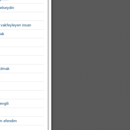
gelseydin
 vakfeyleyen insan
dak
 olmak
evgili
im efendim