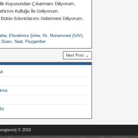
lik Kuyusundan Çıkarmanı Diliyorum.
’nın Kulluğu İle Geliyorum.
Bütün Sıkıntılarımı Gidermeni Diliyorum.
tlar
,
Efendimize Şiirler
,
Hz. Muhammed (SAV)
,
h Duası
,
Naat
,
Peygamber
Next Post →
Mı
ıkma
iri
Songtexte] © 2019