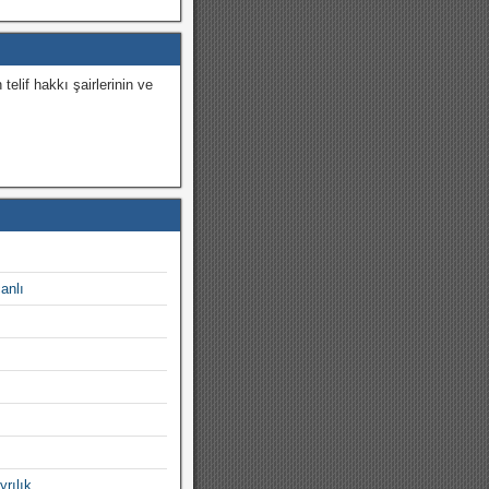
 telif hakkı şairlerinin ve
.
canlı
yrılık