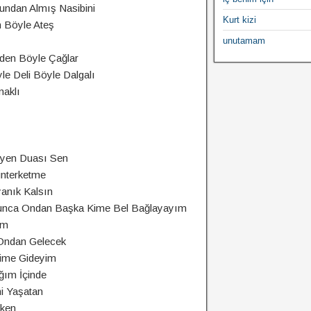
undan Almış Nasibini
Kurt kizi
 Böyle Ateş
unutamam
nden Böyle Çağlar
le Deli Böyle Dalgalı
aklı
eyen Duası Sen
unterketme
anık Kalsın
lunca Ondan Başka Kime Bel Bağlayayım
im
Ondan Gelecek
Kime Gideyim
ğım İçinde
ni Yaşatan
yken