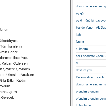
dursun ali erzincanlı 
ey gül
ey ömrünü bir gayeye
Hande Yener - Alt Du
ulunum
ilahi
kıntılıyım.
Naber
 Tüm İsimlerini
sultanım
bimin Baharı
asr-ı saadette Çocuk
larımın İlacı Yap.
 Kalbim Özlerseni
d
in Şeylere Çevirdim
dostum yok
anın Ülkesine Bıraktım
Dursun ali erzincanlı
Gibi Bitkin Kaldım
dursun ali erzincanlı s
Koydum
ahına Açtım
efendim efendim
 Gelecek
efendim efendim ben
iç benim için