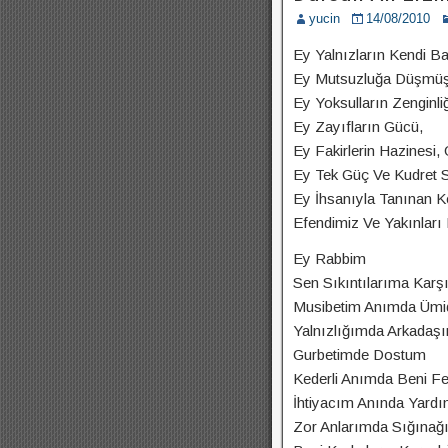
yucin
14/08/2010
Ey Yalnızların Kendi Ba
Ey Mutsuzluğa Düşmüşl
Ey Yoksulların Zenginliğ
Ey Zayıfların Gücü,
Ey Fakirlerin Hazinesi, 
Ey Tek Güç Ve Kudret S
Ey İhsanıyla Tanınan 
Efendimiz Ve Yakınları 
Ey Rabbim
Sen Sıkıntılarıma Karşı
Musibetim Anımda Ümi
Yalnızlığımda Arkadaş
Gurbetimde Dostum
Kederli Anımda Beni Fe
İhtiyacım Anında Yard
Zor Anlarımda Sığınağ