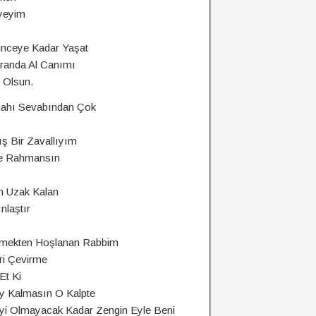
eyeyim
inceye Kadar Yaşat
iranda Al Canımı
 Olsun.
nahı Sevabından Çok
ış Bir Zavallıyım
e Rahmansın
n Uzak Kalan
nlaştır
irmekten Hoşlanan Rabbim
ri Çevirme
Et Ki
y Kalmasın O Kalpte
yi Olmayacak Kadar Zengin Eyle Beni