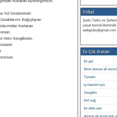
ığından Kurtaran Aydınlığımsın.
İrtibat
a Yol Gösterensin
Günahlarımı Bağışlayan
Şarkı,Türkü ve Şiirlerin
yasal temsilcilerinindir
tılarımdan Kurtaran
webgrubu@gmail.com
ensin.
i Hem Sevgilisisin.
österiri
r
En Çok Aranan
orursun.
bir gul
Ninni dursun ali erzin
Turnam
iç+benim+için
Sevgilim
Arif sağ
bir defa sen
dursun ali erzincanlı a