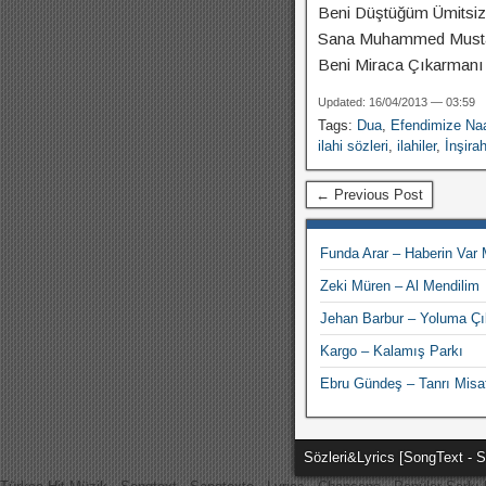
Beni Düştüğüm Ümitsiz
Sana Muhammed Mustafa
Beni Miraca Çıkarmanı 
Updated: 16/04/2013 — 03:59
Tags:
Dua
,
Efendimize Naa
ilahi sözleri
,
ilahiler
,
İnşira
← Previous Post
Funda Arar – Haberin Var 
Zeki Müren – Al Mendilim
Jehan Barbur – Yoluma Ç
Kargo – Kalamış Parkı
Ebru Gündeş – Tanrı Misaf
Sözleri&Lyrics [SongText - 