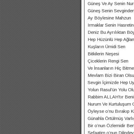
Güneş Ve Ay Senin Nur
Güneş Senin Sevginden
Ay Böylesine Mahzun
Irmaklar Senin Hasreti
Deniz Bu Ayrılıktan Böy
Hep Hüzünlü Hep Ağlam
Kuşların Ümidi Sen
Bitkilerin Neşesi
Çiceklerin Rengi Sen
Ve İnsanların Hiç Bitm
Mevlam Bizi Biran Ols
Sevgin İçimizde Hep Uy
Yolun Rasul’ün Yolu O
Rabbim ALLAH’tır Ben
Nurum Ve Kurtuluşum 
Öyleyse o’nu Bırakıp 
Günahla Örtülmüş Varlı
Bir o’nun Özlemidir Be
Şefaatim o’nun Dilinde