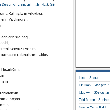
Dursun Ali Erzincanlı
,
İlahi
,
Naat
,
Şiir
şına Kalmışların Arkadaşı,
erin Yardımcısı,
i,
Gariplerin sığınağı,
ahibi,
Keremi Sonsuz Rabbim,
Hürmetine Sıkıntılarımı Gider.
 Hazırlığım,
dim,
Linet – Sustum
ımsın
Emirkan – Mahşere K
Ulaş Ay – Gözyaşları
rahlatansın
ımıma Koşan
Zeki Müren – Seninle
ımsın
Nazo – Yarım Kaldım