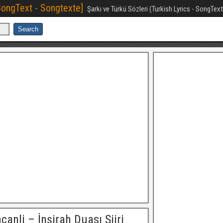
[SongText - Songtexte]
Şarkı ve Türkü Sözleri (Turkish Lyrics - SongTex
canli – İnşirah Duası Şiiri