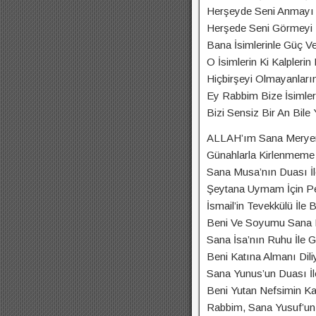
Herşeyde Seni Anmayı
Herşede Seni Görmeyi 
Bana İsimlerinle Güç V
O İsimlerin Ki Kalplerin
Hiçbirşeyi Olmayanları
Ey Rabbim Bize İsimleri
Bizi Sensiz Bir An Bile
ALLAH’ım Sana Meryem’i
Günahlarla Kirlenmeme 
Sana Musa’nın Duası İ
Şeytana Uymam İçin Pe
İsmail’in Tevekkülü İl
Beni Ve Soyumu Sana K
Sana İsa’nın Ruhu İle G
Beni Katına Almanı Dil
Sana Yunus’un Duası İl
Beni Yutan Nefsimin Ka
Rabbim, Sana Yusuf’un 