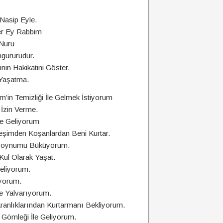
Nasip Eyle.
er Ey Rabbim
 Nuru
ngururudur.
nin Hakikatini Göster.
 Yaşatma.
n Temizliği İle Gelmek İstiyorum
İzin Verme.
le Geliyorum
şimden Koşanlardan Beni Kurtar.
e Boynumu Büküyorum.
ul Olarak Yaşat.
eliyorum.
iyorum.
e Yalvarıyorum.
ranlıklarından Kurtarmanı Bekliyorum.
Gömleği İle Geliyorum.