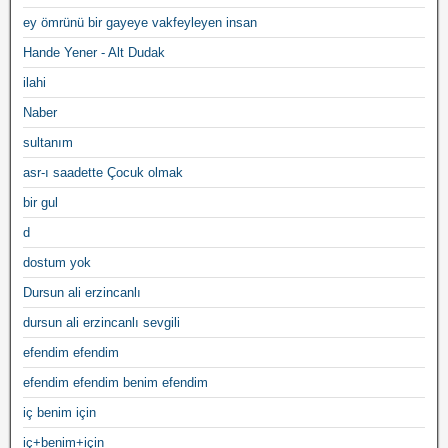
ey ömrünü bir gayeye vakfeyleyen insan
Hande Yener - Alt Dudak
ilahi
Naber
sultanım
asr-ı saadette Çocuk olmak
bir gul
d
dostum yok
Dursun ali erzincanlı
dursun ali erzincanlı sevgili
efendim efendim
efendim efendim benim efendim
iç benim için
iç+benim+için