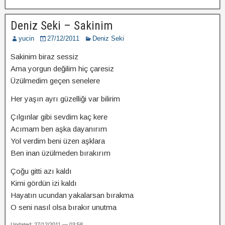
Deniz Seki – Sakinim
yucin
27/12/2011
Deniz Seki
Sakinim biraz sessiz
Ama yorgun değilim hiç çaresiz
Üzülmedim geçen senelere
Her yaşın ayrı güzelliği var bilirim
Çılgınlar gibi sevdim kaç kere
Acımam ben aşka dayanırım
Yol verdim beni üzen aşklara
Ben inan üzülmeden bırakırım
Çoğu gitti azı kaldı
Kimi gördün izi kaldı
Hayatın ucundan yakalarsan bırakma
O seni nasıl olsa bırakır unutma
Updated: 27/12/2011 — 03:58