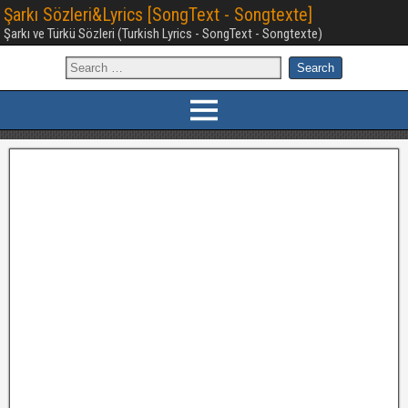
Şarkı Sözleri&Lyrics [SongText - Songtexte]
Şarkı ve Türkü Sözleri (Turkish Lyrics - SongText - Songtexte)