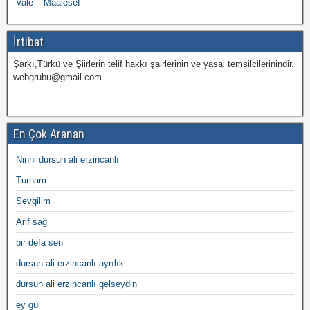
Vale – Maalesef
İrtibat
Şarkı,Türkü ve Şiirlerin telif hakkı şairlerinin ve yasal temsilcilerinindir.
webgrubu@gmail.com
En Çok Aranan
Ninni dursun ali erzincanlı
Turnam
Sevgilim
Arif sağ
bir defa sen
dursun ali erzincanlı ayrılık
dursun ali erzincanlı gelseydin
ey gül