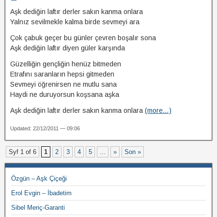
Aşk dediğin laftır derler sakın kanma onlara
Yalnız sevilmekle kalma birde sevmeyi ara
Çok çabuk geçer bu günler çevren boşalır sona
Aşk dediğin laftır diyen güler karşında
Güzelliğin gençliğin henüz bitmeden
Etrafını saranların hepsi gitmeden
Sevmeyi öğrenirsen ne mutlu sana
Haydi ne duruyorsun koşsana aşka
Aşk dediğin laftır derler sakın kanma onlara
(more…)
Updated: 22/12/2011 — 09:06
Syf 1 of 6
1
2
3
4
5
...
»
Son »
Özgün – Aşk Çiçeği
Erol Evgin – İbadetim
Sibel Meriç-Garanti