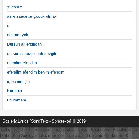
sultanım
asr-ı saadette Çocuk olmak
d
dostum yok
Dursun ali erzincanlı
dursun ali erzincanlı sevgili
efendim efendim
efendim efendim benim efendim
iç benim için
Kurt kizi
unutamam
Sözleri&Lyrics [SongText - Songtexte] © 2019
Türkçe Hit Müzik - Songtext - Songtexte - Lyrics - Chansons - Popüler Şarkı
Dinle - Kim Söylüyor - Güzel Sözler - Şarkıları - Türküleri - Şarkısının &