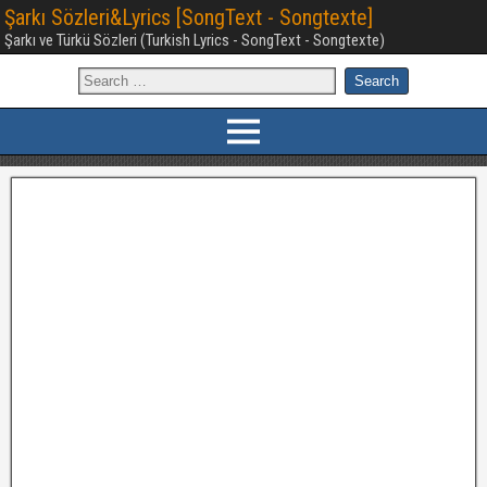
Şarkı Sözleri&Lyrics [SongText - Songtexte]
Şarkı ve Türkü Sözleri (Turkish Lyrics - SongText - Songtexte)