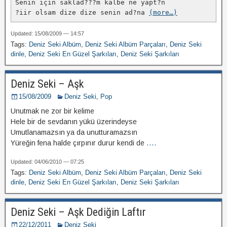
Senin için saklad???m kalbe ne yapt?n

?iir olsam dize dize senin ad?na 
(more…)
Updated: 15/08/2009 — 14:57
Tags:
Deniz Seki Albüm
,
Deniz Seki Albüm Parçaları
,
Deniz Seki
dinle
,
Deniz Seki En Güzel Şarkıları
,
Deniz Seki Şarkıları
Deniz Seki – Aşk
15/08/2009
Deniz Seki
,
Pop
Unutmak ne zor bir kelime
Hele bir de sevdanın yükü üzerindeyse
Umutlanamazsın ya da unutturamazsın
Yüreğin fena halde çırpınır durur kendi de
....
Updated: 04/06/2010 — 07:25
Tags:
Deniz Seki Albüm
,
Deniz Seki Albüm Parçaları
,
Deniz Seki
dinle
,
Deniz Seki En Güzel Şarkıları
,
Deniz Seki Şarkıları
Deniz Seki – Aşk Dediğin Laftır
22/12/2011
Deniz Seki