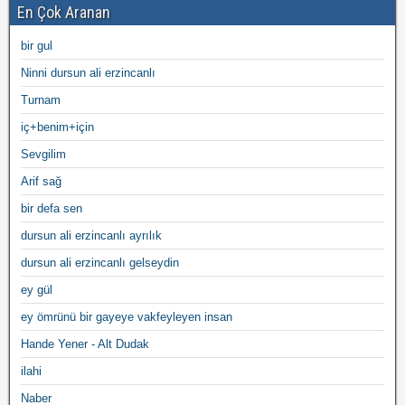
En Çok Aranan
bir gul
Ninni dursun ali erzincanlı
Turnam
iç+benim+için
Sevgilim
Arif sağ
bir defa sen
dursun ali erzincanlı ayrılık
dursun ali erzincanlı gelseydin
ey gül
ey ömrünü bir gayeye vakfeyleyen insan
Hande Yener - Alt Dudak
ilahi
Naber