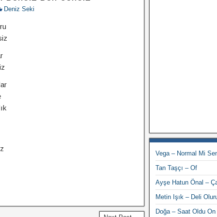
Deniz Seki
ru
siz
r
iz
ar
e
ık
iz
Vega – Normal Mi Se
Tan Taşçı – Of
Ayşe Hatun Önal – Ça
Metin Işık – Deli Olu
Doğa – Saat Oldu On