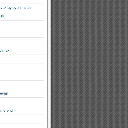
 vakfeyleyen insan
dak
 olmak
evgili
im efendim