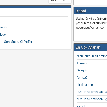
Next Post →
İrtibat
Şarkı,Türkü ve Şiirlerin
yasal temsilcilerinindir
ebilir
webgrubu@gmail.com
 Eder
u – Sen MutLu Ol YeTer
En Çok Aranan
Ninni dursun ali erzin
Turnam
Sevgilim
Arif sağ
bir defa sen
dursun ali erzincanlı a
dursun ali erzincanlı 
ey gül