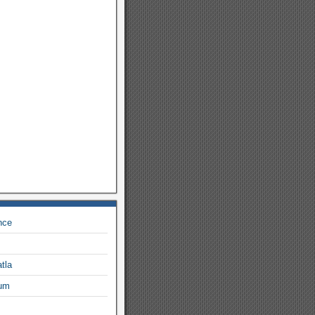
nce
tla
rum