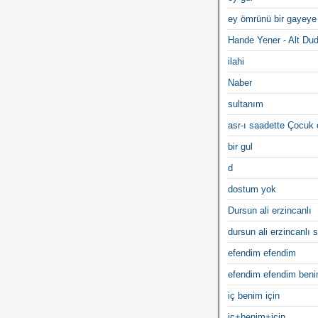
ey ömrünü bir gayeye
Hande Yener - Alt Du
ilahi
Naber
sultanım
asr-ı saadette Çocuk
bir gul
d
dostum yok
Dursun ali erzincanlı
dursun ali erzincanlı s
efendim efendim
efendim efendim ben
iç benim için
iç+benim+için