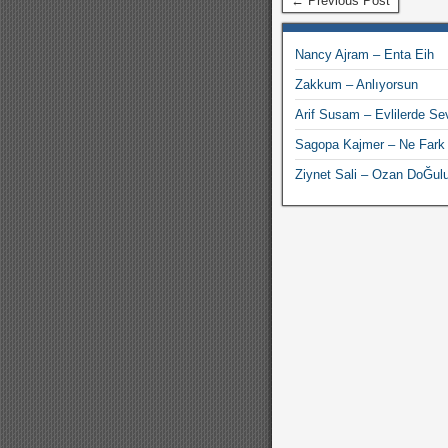
← Previous Post
Nancy Ajram – Enta Eih
Zakkum – Anlıyorsun
Arif Susam – Evlilerde Sev
Sagopa Kajmer – Ne Fark
Ziynet Sali – Ozan DoĞul