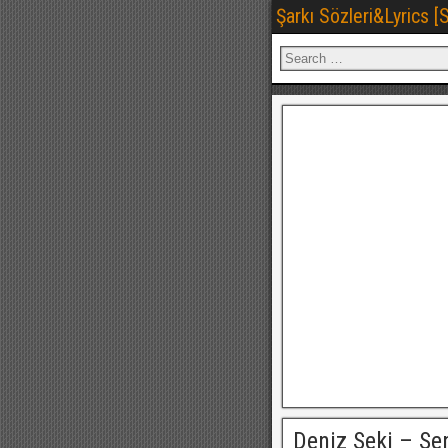
Şarkı Sözleri&Lyrics 
Deniz Seki – Se