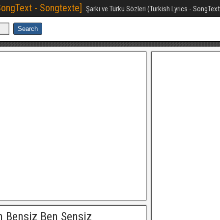
[SongText - Songtexte]
Şarkı ve Türkü Sözleri (Turkish Lyrics - SongTex
n Bensiz Ben Sensiz