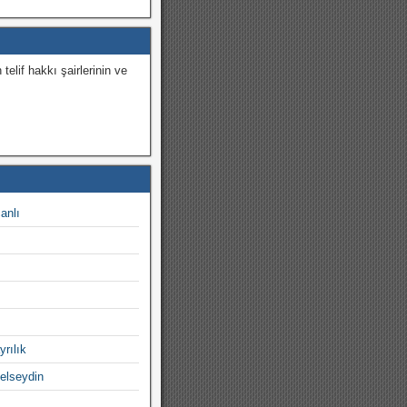
 telif hakkı şairlerinin ve
.
canlı
yrılık
gelseydin