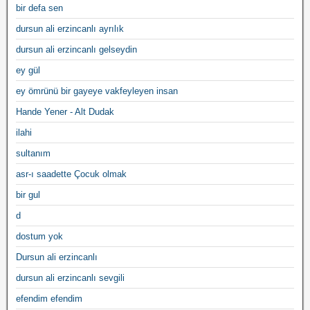
bir defa sen
dursun ali erzincanlı ayrılık
dursun ali erzincanlı gelseydin
ey gül
ey ömrünü bir gayeye vakfeyleyen insan
Hande Yener - Alt Dudak
ilahi
sultanım
asr-ı saadette Çocuk olmak
bir gul
d
dostum yok
Dursun ali erzincanlı
dursun ali erzincanlı sevgili
efendim efendim