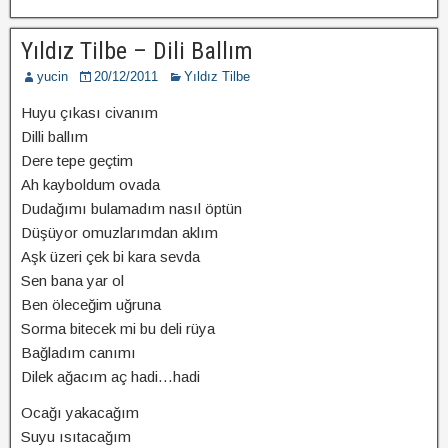
Yıldız Tilbe – Dili Ballım
yucin
20/12/2011
Yıldız Tilbe
Huyu çıkası civanım
Dilli ballım
Dere tepe geçtim
Ah kayboldum ovada
Dudağımı bulamadım nasıl öptün
Düşüyor omuzlarımdan aklım
Aşk üzeri çek bi kara sevda
Sen bana yar ol
Ben öleceğim uğruna
Sorma bitecek mi bu deli rüya
Bağladım canımı
Dilek ağacım aç hadi…hadi
Ocağı yakacağım
Suyu ısıtacağım