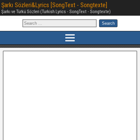
Şarkı Sözleri&Lyrics [SongText - Songtexte]
Şarkı ve Türkü Sözleri (Turkish Lyrics - SongText - Songtexte)