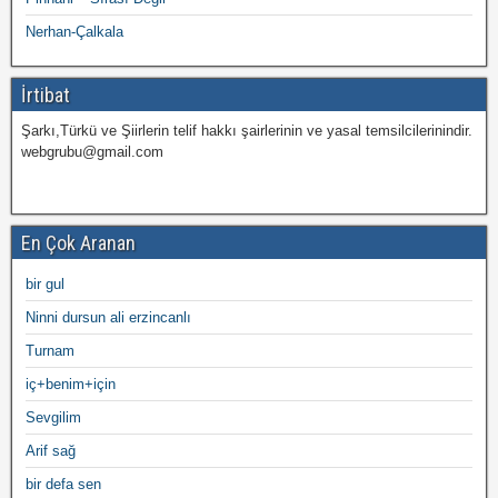
Nerhan-Çalkala
İrtibat
Şarkı,Türkü ve Şiirlerin telif hakkı şairlerinin ve yasal temsilcilerinindir.
webgrubu@gmail.com
En Çok Aranan
bir gul
Ninni dursun ali erzincanlı
Turnam
iç+benim+için
Sevgilim
Arif sağ
bir defa sen