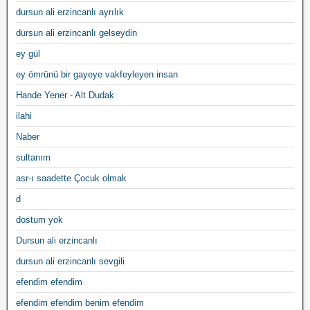
dursun ali erzincanlı ayrılık
dursun ali erzincanlı gelseydin
ey gül
ey ömrünü bir gayeye vakfeyleyen insan
Hande Yener - Alt Dudak
ilahi
Naber
sultanım
asr-ı saadette Çocuk olmak
d
dostum yok
Dursun ali erzincanlı
dursun ali erzincanlı sevgili
efendim efendim
efendim efendim benim efendim