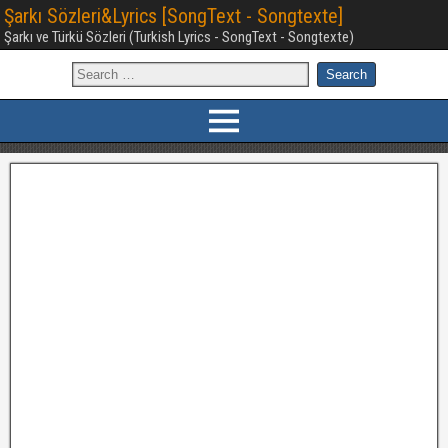
Şarkı Sözleri&Lyrics [SongText - Songtexte]
Şarkı ve Türkü Sözleri (Turkish Lyrics - SongText - Songtexte)