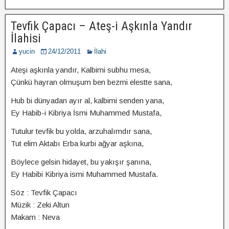
Tevfik Çapacı – Ateş-i Aşkınla Yandır
İlahisi
yucin
24/12/2011
İlahi
Ateşi aşkınla yandır, Kalbimi subhu mesa,
Çünkü hayran olmuşum ben bezmi elestte sana,
Hub bi dünyadan ayır al, kalbimi senden yana,
Ey Habib-i Kibriya İsmi Muhammed Mustafa,
Tutulur tevfik bu yolda, arzuhalımdır sana,
Tut elim Aktabı Erba kurbi ağyar aşkına,
Böylece gelsin hidayet, bu yakışır şanına,
Ey Habibi Kibriya ismi Muhammed Mustafa.
Söz : Tevfik Çapacı
Müzik : Zeki Altun
Makam : Neva