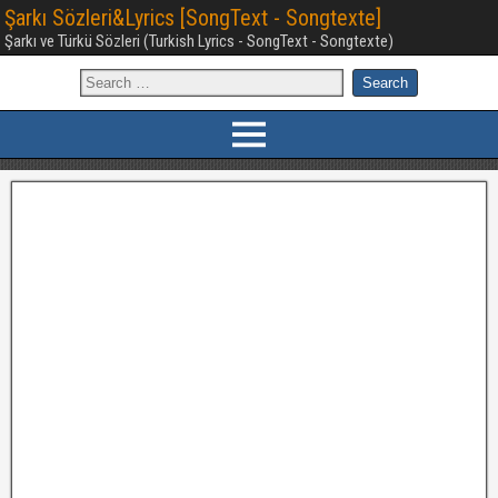
Şarkı Sözleri&Lyrics [SongText - Songtexte]
Şarkı ve Türkü Sözleri (Turkish Lyrics - SongText - Songtexte)