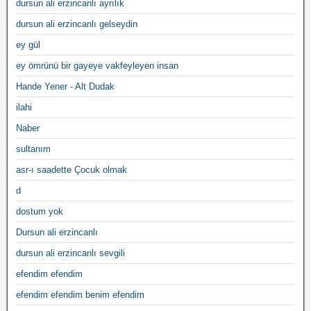
dursun ali erzincanlı ayrılık
dursun ali erzincanlı gelseydin
ey gül
ey ömrünü bir gayeye vakfeyleyen insan
Hande Yener - Alt Dudak
ilahi
Naber
sultanım
asr-ı saadette Çocuk olmak
d
dostum yok
Dursun ali erzincanlı
dursun ali erzincanlı sevgili
efendim efendim
efendim efendim benim efendim