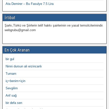
Ata Demirer – Bu Fasulye 7.5 Lira
İrtibat
Şarkı,Türkü ve Şiirlerin telif hakkı şairlerinin ve yasal temsilcilerinindir.
webgrubu@gmail.com
En Çok Aranan
bir gul
Ninni dursun ali erzincanlı
Turnam
iç+benim+için
Sevgilim
Arif sağ
bir defa sen