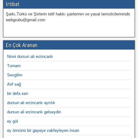
İrtibat
Şarkı,Türkü ve Şiirlerin telif hakkı şairlerinin ve yasal temsilcilerinindir.
webgrubu@gmail.com
En Çok Aranan
Ninni dursun ali erzincanlı
Turnam
Sevgilim
Arif sağ
bir defa sen
dursun ali erzincanlı ayrılık
dursun ali erzincanlı gelseydin
ey gül
ey ömrünü bir gayeye vakfeyleyen insan