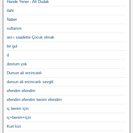
Hande Yener - Alt Dudak
ilahi
Naber
sultanım
asr-ı saadette Çocuk olmak
bir gul
d
dostum yok
Dursun ali erzincanlı
dursun ali erzincanlı sevgili
efendim efendim
efendim efendim benim efendim
iç benim için
iç+benim+için
Kurt kizi