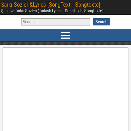
Şarkı Sözleri&Lyrics [SongText - Songtexte]
Şarkı ve Türkü Sözleri (Turkish Lyrics - SongText - Songtexte)