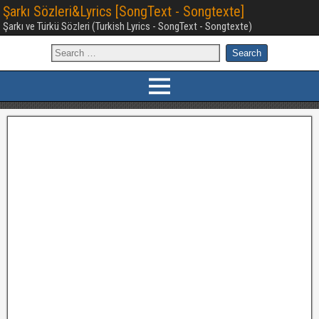
Şarkı Sözleri&Lyrics [SongText - Songtexte]
Şarkı ve Türkü Sözleri (Turkish Lyrics - SongText - Songtexte)