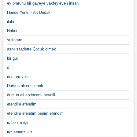
ey ömrünü bir gayeye vakfeyleyen insan
Hande Yener - Alt Dudak
ilahi
Naber
sultanım
asr-ı saadette Çocuk olmak
bir gul
d
dostum yok
Dursun ali erzincanlı
dursun ali erzincanlı sevgili
efendim efendim
efendim efendim benim efendim
iç benim için
iç+benim+için