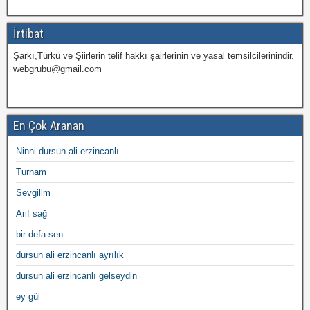
İrtibat
Şarkı,Türkü ve Şiirlerin telif hakkı şairlerinin ve yasal temsilcilerinindir.
webgrubu@gmail.com
En Çok Aranan
Ninni dursun ali erzincanlı
Turnam
Sevgilim
Arif sağ
bir defa sen
dursun ali erzincanlı ayrılık
dursun ali erzincanlı gelseydin
ey gül