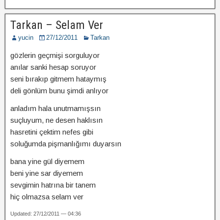
Tarkan – Selam Ver
yucin
27/12/2011
Tarkan
gözlerin geçmişi sorguluyor
anılar sanki hesap soruyor
seni bırakıp gitmem hataymış
deli gönlüm bunu şimdi anlıyor
anladım hala unutmamışsın
suçluyum, ne desen haklısın
hasretini çektim nefes gibi
soluğumda pişmanlığımı duyarsın
bana yine gül diyemem
beni yine sar diyemem
sevgimin hatrına bir tanem
hiç olmazsa selam ver
Updated: 27/12/2011 — 04:36