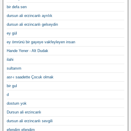
bir defa sen
dursun ali erzincanlı ayrılık
dursun ali erzincanlı gelseydin
ey gül
ey ömrünü bir gayeye vakfeyleyen insan
Hande Yener - Alt Dudak
ilahi
sultanım
asr-ı saadette Çocuk olmak
bir gul
d
dostum yok
Dursun ali erzincanlı
dursun ali erzincanlı sevgili
efendim efendim