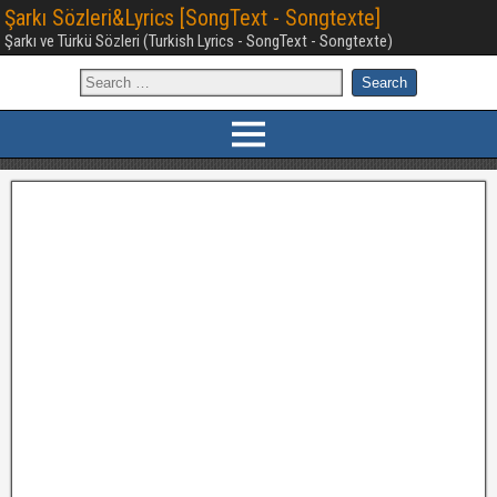
Şarkı Sözleri&Lyrics [SongText - Songtexte]
Şarkı ve Türkü Sözleri (Turkish Lyrics - SongText - Songtexte)