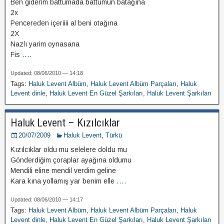
Ben giderim battumada battumun batağına
2x
Pencereden içeriiii al beni otağına
2X
Nazlı yarim oynasana
Fis
....
Updated: 08/06/2010 — 14:18
Tags:
Haluk Levent Albüm
,
Haluk Levent Albüm Parçaları
,
Haluk
Levent dinle
,
Haluk Levent En Güzel Şarkıları
,
Haluk Levent Şarkıları
Haluk Levent – Kızılcıklar
20/07/2009
Haluk Levent
,
Türkü
Kızılcıklar oldu mu selelere doldu mu
Gönderdiğim çoraplar ayağına oldumu
Mendili eline mendil verdim geline
Kara kına yollamış yar benim elle
....
Updated: 08/06/2010 — 14:17
Tags:
Haluk Levent Albüm
,
Haluk Levent Albüm Parçaları
,
Haluk
Levent dinle
,
Haluk Levent En Güzel Şarkıları
,
Haluk Levent Şarkıları