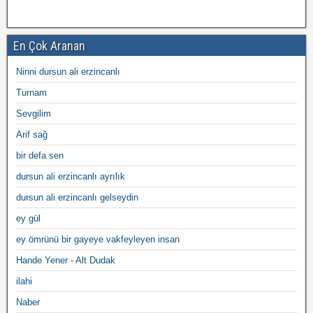
En Çok Aranan
Ninni dursun ali erzincanlı
Turnam
Sevgilim
Arif sağ
bir defa sen
dursun ali erzincanlı ayrılık
dursun ali erzincanlı gelseydin
ey gül
ey ömrünü bir gayeye vakfeyleyen insan
Hande Yener - Alt Dudak
ilahi
Naber