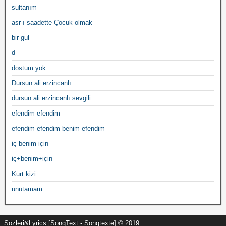
sultanım
asr-ı saadette Çocuk olmak
bir gul
d
dostum yok
Dursun ali erzincanlı
dursun ali erzincanlı sevgili
efendim efendim
efendim efendim benim efendim
iç benim için
iç+benim+için
Kurt kizi
unutamam
Sözleri&Lyrics [SongText - Songtexte] © 2019