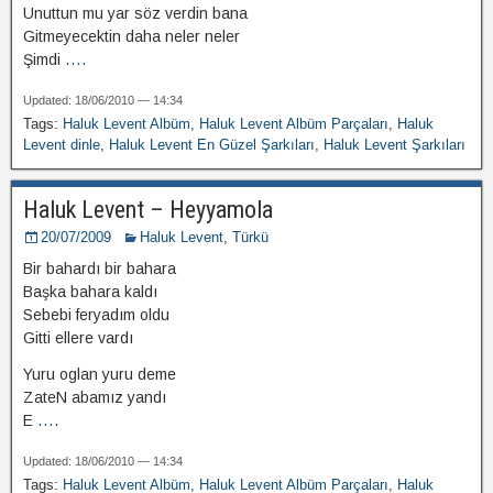
Unuttun mu yar söz verdin bana
Gitmeyecektin daha neler neler
Şimdi
....
Updated: 18/06/2010 — 14:34
Tags:
Haluk Levent Albüm
,
Haluk Levent Albüm Parçaları
,
Haluk
Levent dinle
,
Haluk Levent En Güzel Şarkıları
,
Haluk Levent Şarkıları
Haluk Levent – Heyyamola
20/07/2009
Haluk Levent
,
Türkü
Bir bahardı bir bahara
Başka bahara kaldı
Sebebi feryadım oldu
Gitti ellere vardı
Yuru oglan yuru deme
ZateN abamız yandı
E
....
Updated: 18/06/2010 — 14:34
Tags:
Haluk Levent Albüm
,
Haluk Levent Albüm Parçaları
,
Haluk