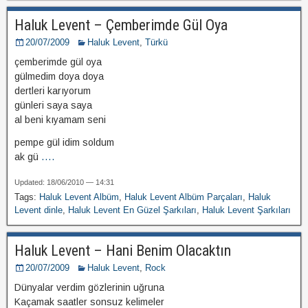
Haluk Levent – Çemberimde Gül Oya
20/07/2009
Haluk Levent
,
Türkü
çemberimde gül oya
gülmedim doya doya
dertleri karıyorum
günleri saya saya
al beni kıyamam seni
pempe gül idim soldum
ak gü
....
Updated: 18/06/2010 — 14:31
Tags:
Haluk Levent Albüm
,
Haluk Levent Albüm Parçaları
,
Haluk
Levent dinle
,
Haluk Levent En Güzel Şarkıları
,
Haluk Levent Şarkıları
Haluk Levent – Hani Benim Olacaktın
20/07/2009
Haluk Levent
,
Rock
Dünyalar verdim gözlerinin uğruna
Kaçamak saatler sonsuz kelimeler