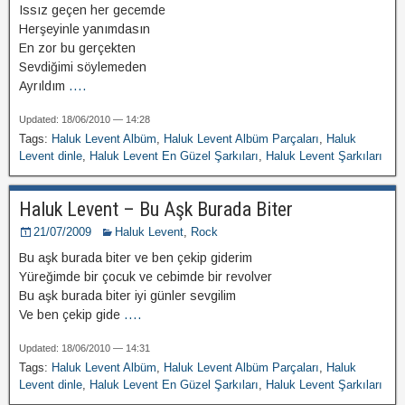
Issız geçen her gecemde
Herşeyinle yanımdasın
En zor bu gerçekten
Sevdiğimi söylemeden
Ayrıldım
....
Updated: 18/06/2010 — 14:28
Tags:
Haluk Levent Albüm
,
Haluk Levent Albüm Parçaları
,
Haluk
Levent dinle
,
Haluk Levent En Güzel Şarkıları
,
Haluk Levent Şarkıları
Haluk Levent – Bu Aşk Burada Biter
21/07/2009
Haluk Levent
,
Rock
Bu aşk burada biter ve ben çekip giderim
Yüreğimde bir çocuk ve cebimde bir revolver
Bu aşk burada biter iyi günler sevgilim
Ve ben çekip gide
....
Updated: 18/06/2010 — 14:31
Tags:
Haluk Levent Albüm
,
Haluk Levent Albüm Parçaları
,
Haluk
Levent dinle
,
Haluk Levent En Güzel Şarkıları
,
Haluk Levent Şarkıları