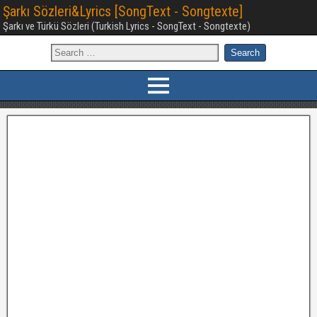
Şarkı Sözleri&Lyrics [SongText - Songtexte]
Şarkı ve Türkü Sözleri (Turkish Lyrics - SongText - Songtexte)