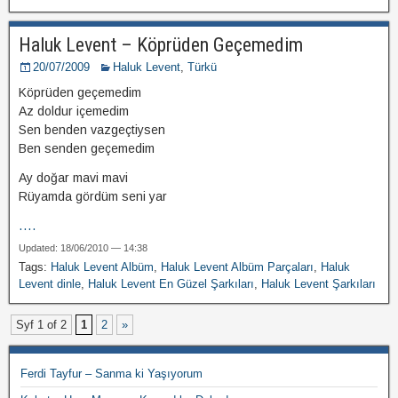
Haluk Levent – Köprüden Geçemedim
20/07/2009
Haluk Levent
,
Türkü
Köprüden geçemedim
Az doldur içemedim
Sen benden vazgeçtiysen
Ben senden geçemedim
Ay doğar mavi mavi
Rüyamda gördüm seni yar
....
Updated: 18/06/2010 — 14:38
Tags:
Haluk Levent Albüm
,
Haluk Levent Albüm Parçaları
,
Haluk
Levent dinle
,
Haluk Levent En Güzel Şarkıları
,
Haluk Levent Şarkıları
Syf 1 of 2
1
2
»
Ferdi Tayfur – Sanma ki Yaşıyorum