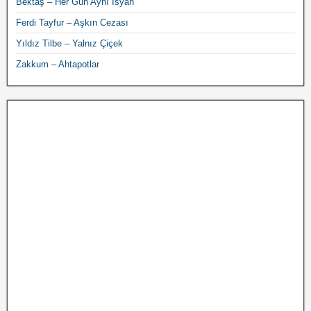
Bektaş – Her Gün Aynı İsyan
Ferdi Tayfur – Aşkın Cezası
Yıldız Tilbe – Yalnız Çiçek
Zakkum – Ahtapotlar