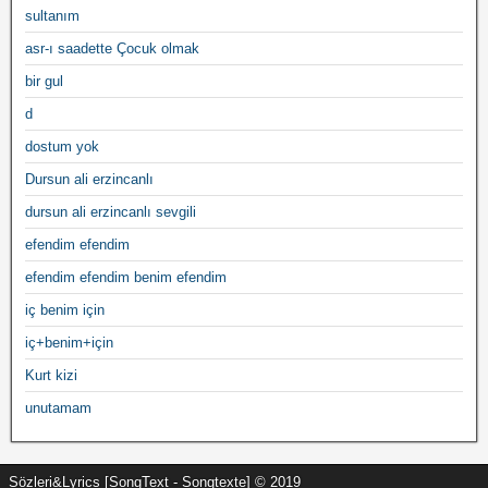
sultanım
asr-ı saadette Çocuk olmak
bir gul
d
dostum yok
Dursun ali erzincanlı
dursun ali erzincanlı sevgili
efendim efendim
efendim efendim benim efendim
iç benim için
iç+benim+için
Kurt kizi
unutamam
Sözleri&Lyrics [SongText - Songtexte] © 2019