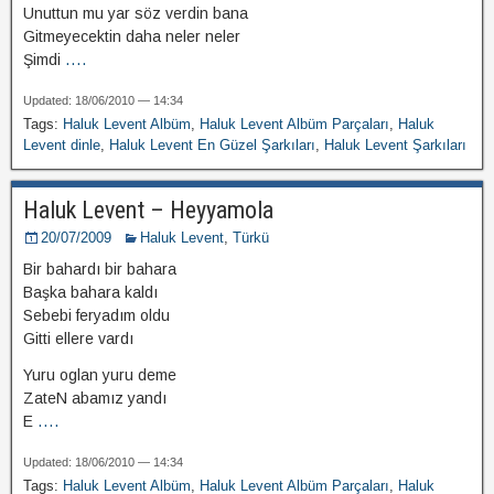
Unuttun mu yar söz verdin bana
Gitmeyecektin daha neler neler
Şimdi
....
Updated: 18/06/2010 — 14:34
Tags:
Haluk Levent Albüm
,
Haluk Levent Albüm Parçaları
,
Haluk
Levent dinle
,
Haluk Levent En Güzel Şarkıları
,
Haluk Levent Şarkıları
Haluk Levent – Heyyamola
20/07/2009
Haluk Levent
,
Türkü
Bir bahardı bir bahara
Başka bahara kaldı
Sebebi feryadım oldu
Gitti ellere vardı
Yuru oglan yuru deme
ZateN abamız yandı
E
....
Updated: 18/06/2010 — 14:34
Tags:
Haluk Levent Albüm
,
Haluk Levent Albüm Parçaları
,
Haluk