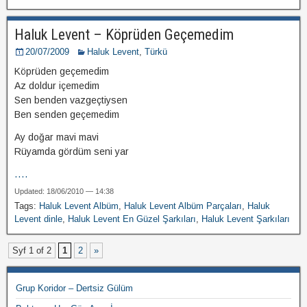
Haluk Levent – Köprüden Geçemedim
20/07/2009
Haluk Levent
,
Türkü
Köprüden geçemedim
Az doldur içemedim
Sen benden vazgeçtiysen
Ben senden geçemedim
Ay doğar mavi mavi
Rüyamda gördüm seni yar
....
Updated: 18/06/2010 — 14:38
Tags:
Haluk Levent Albüm
,
Haluk Levent Albüm Parçaları
,
Haluk
Levent dinle
,
Haluk Levent En Güzel Şarkıları
,
Haluk Levent Şarkıları
Syf 1 of 2
1
2
»
Grup Koridor – Dertsiz Gülüm