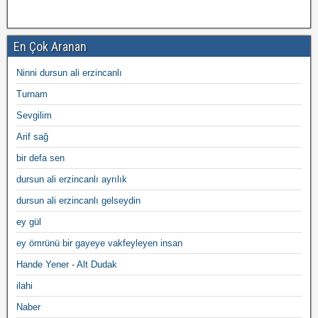
En Çok Aranan
Ninni dursun ali erzincanlı
Turnam
Sevgilim
Arif sağ
bir defa sen
dursun ali erzincanlı ayrılık
dursun ali erzincanlı gelseydin
ey gül
ey ömrünü bir gayeye vakfeyleyen insan
Hande Yener - Alt Dudak
ilahi
Naber