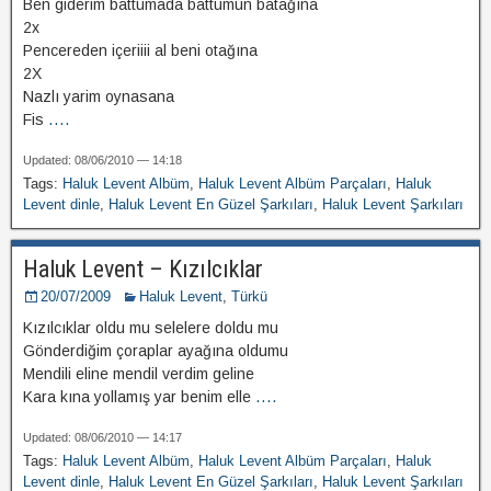
Ben giderim battumada battumun batağına
2x
Pencereden içeriiii al beni otağına
2X
Nazlı yarim oynasana
Fis
....
Updated: 08/06/2010 — 14:18
Tags:
Haluk Levent Albüm
,
Haluk Levent Albüm Parçaları
,
Haluk
Levent dinle
,
Haluk Levent En Güzel Şarkıları
,
Haluk Levent Şarkıları
Haluk Levent – Kızılcıklar
20/07/2009
Haluk Levent
,
Türkü
Kızılcıklar oldu mu selelere doldu mu
Gönderdiğim çoraplar ayağına oldumu
Mendili eline mendil verdim geline
Kara kına yollamış yar benim elle
....
Updated: 08/06/2010 — 14:17
Tags:
Haluk Levent Albüm
,
Haluk Levent Albüm Parçaları
,
Haluk
Levent dinle
,
Haluk Levent En Güzel Şarkıları
,
Haluk Levent Şarkıları