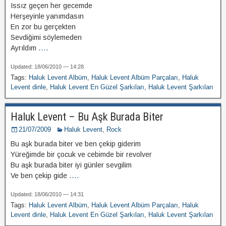
Issız geçen her gecemde
Herşeyinle yanımdasın
En zor bu gerçekten
Sevdiğimi söylemeden
Ayrıldım
....
Updated: 18/06/2010 — 14:28
Tags:
Haluk Levent Albüm
,
Haluk Levent Albüm Parçaları
,
Haluk
Levent dinle
,
Haluk Levent En Güzel Şarkıları
,
Haluk Levent Şarkıları
Haluk Levent – Bu Aşk Burada Biter
21/07/2009
Haluk Levent
,
Rock
Bu aşk burada biter ve ben çekip giderim
Yüreğimde bir çocuk ve cebimde bir revolver
Bu aşk burada biter iyi günler sevgilim
Ve ben çekip gide
....
Updated: 18/06/2010 — 14:31
Tags:
Haluk Levent Albüm
,
Haluk Levent Albüm Parçaları
,
Haluk
Levent dinle
,
Haluk Levent En Güzel Şarkıları
,
Haluk Levent Şarkıları