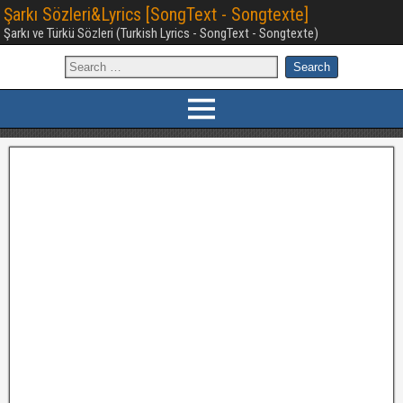
Şarkı Sözleri&Lyrics [SongText - Songtexte]
Şarkı ve Türkü Sözleri (Turkish Lyrics - SongText - Songtexte)