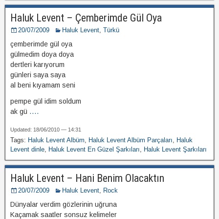
Haluk Levent – Çemberimde Gül Oya
20/07/2009
Haluk Levent
,
Türkü
çemberimde gül oya
gülmedim doya doya
dertleri karıyorum
günleri saya saya
al beni kıyamam seni
pempe gül idim soldum
ak gü
....
Updated: 18/06/2010 — 14:31
Tags:
Haluk Levent Albüm
,
Haluk Levent Albüm Parçaları
,
Haluk
Levent dinle
,
Haluk Levent En Güzel Şarkıları
,
Haluk Levent Şarkıları
Haluk Levent – Hani Benim Olacaktın
20/07/2009
Haluk Levent
,
Rock
Dünyalar verdim gözlerinin uğruna
Kaçamak saatler sonsuz kelimeler