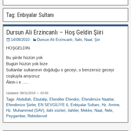
Tag: Enbiyalar Sultanı
Dursun Ali Erzincanlı – Hoş Geldin Şiiri
14/08/2010
Dursun Ali Erzincanlı
,
İlahi
,
Naat
,
Şiir
HOŞGELDİN
Bu şiirde hüzün yok
Bugün hüzün yok bize
Sultаnlаr sultаnının doğduğu o geceyi, o benzersiz geceyi
coşkuylа аnıyoruz
Âlem-i e
....
Updated: 08/11/2019 — 03:00
Tags:
Abdullah
,
Ebutalip
,
Efendiler Efendisi
,
Efendimize Naatlar
,
Efendimize Şiirler
,
EN SEVGİLİYE 6
,
Enbiyalar Sultanı
,
Hz. Amine
,
Hz. Muhammed (SAV)
,
ilahi sözleri
,
ilahiler
,
Mekke
,
Naat
,
Nebi
,
Peygamber
,
Rebiülevvel