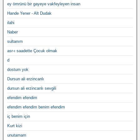
ey ömrünü bir gayeye vakfeyleyen insan
Hande Yener - Alt Dudak
ilahi
Naber
sultanım
asr-ı saadette Çocuk olmak
d
dostum yok
Dursun ali erzincanlı
dursun ali erzincanlı sevgili
efendim efendim
efendim efendim benim efendim
iç benim için
Kurt kizi
unutamam