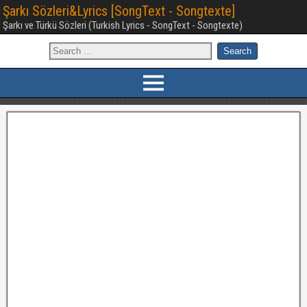
Şarkı Sözleri&Lyrics [SongText - Songtexte]
Şarkı ve Türkü Sözleri (Turkish Lyrics - SongText - Songtexte)