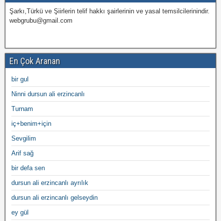
Şarkı,Türkü ve Şiirlerin telif hakkı şairlerinin ve yasal temsilcilerinindir.
webgrubu@gmail.com
En Çok Aranan
bir gul
Ninni dursun ali erzincanlı
Turnam
iç+benim+için
Sevgilim
Arif sağ
bir defa sen
dursun ali erzincanlı ayrılık
dursun ali erzincanlı gelseydin
ey gül