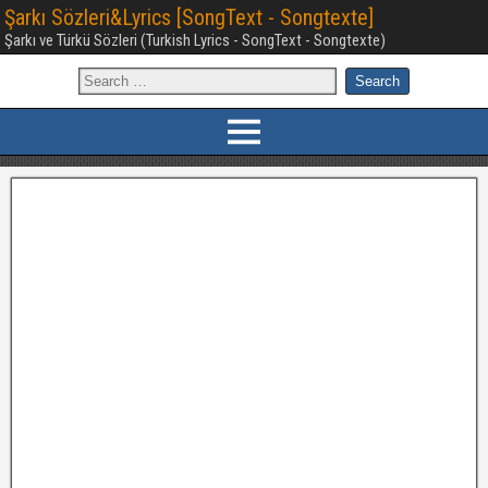
Şarkı Sözleri&Lyrics [SongText - Songtexte]
Şarkı ve Türkü Sözleri (Turkish Lyrics - SongText - Songtexte)