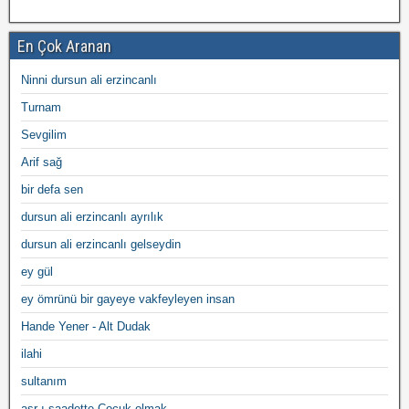
En Çok Aranan
Ninni dursun ali erzincanlı
Turnam
Sevgilim
Arif sağ
bir defa sen
dursun ali erzincanlı ayrılık
dursun ali erzincanlı gelseydin
ey gül
ey ömrünü bir gayeye vakfeyleyen insan
Hande Yener - Alt Dudak
ilahi
sultanım
asr-ı saadette Çocuk olmak