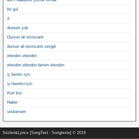
bir gul
d
dostum yok
Dursun ali erzincanlı
dursun ali erzincanlı sevgili
efendim efendim
efendim efendim benim efendim
iç benim için
iç+benim+için
Kurt kizi
Naber
unutamam
Sözleri&Lyrics [SongText - Songtexte] © 2019