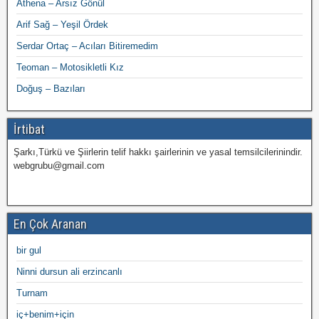
Athena – Arsız Gönül
Arif Sağ – Yeşil Ördek
Serdar Ortaç – Acıları Bitiremedim
Teoman – Motosikletli Kız
Doğuş – Bazıları
İrtibat
Şarkı,Türkü ve Şiirlerin telif hakkı şairlerinin ve yasal temsilcilerinindir.
webgrubu@gmail.com
En Çok Aranan
bir gul
Ninni dursun ali erzincanlı
Turnam
iç+benim+için