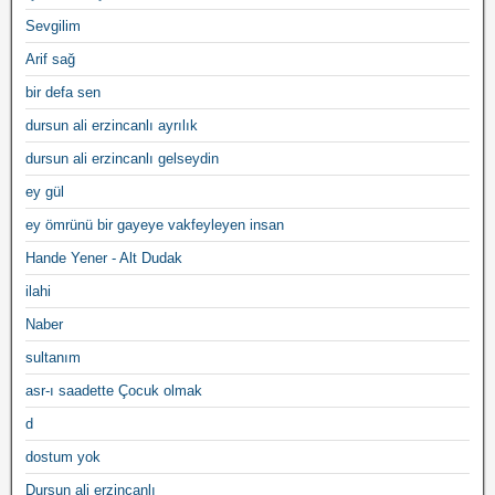
Sevgilim
Arif sağ
bir defa sen
dursun ali erzincanlı ayrılık
dursun ali erzincanlı gelseydin
ey gül
ey ömrünü bir gayeye vakfeyleyen insan
Hande Yener - Alt Dudak
ilahi
Naber
sultanım
asr-ı saadette Çocuk olmak
d
dostum yok
Dursun ali erzincanlı