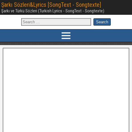
Şarkı Sözleri&Lyrics [SongText - Songtexte]
Şarkı ve Türkü Sözleri (Turkish Lyrics - SongText - Songtexte)