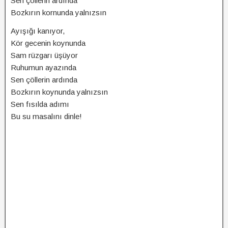
Sen çöllerin ardında
Bozkırın kornunda yalnızsın
Ayışığı kanıyor,
Kör gecenin koynunda
Sam rüzgarı üşüyor
Ruhumun ayazında
Sen çöllerin ardında
Bozkırın koynunda yalnızsın
Sen fısılda adımı
Bu su masalını dinle!