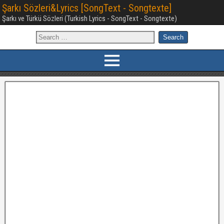
Şarkı Sözleri&Lyrics [SongText - Songtexte]
Şarkı ve Türkü Sözleri (Turkish Lyrics - SongText - Songtexte)