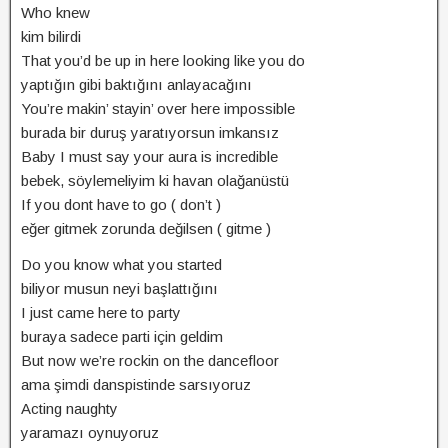
Who knew
kim bilirdi
That you’d be up in here looking like you do
yaptığın gibi baktığını anlayacağını
You’re makin’ stayin’ over here impossible
burada bir duruş yaratıyorsun imkansız
Baby I must say your aura is incredible
bebek, söylemeliyim ki havan olağanüstü
If you dont have to go ( don’t )
eğer gitmek zorunda değilsen ( gitme )
Do you know what you started
biliyor musun neyi başlattığını
I just came here to party
buraya sadece parti için geldim
But now we’re rockin on the dancefloor
ama şimdi danspistinde sarsıyoruz
Acting naughty
yaramazı oynuyoruz