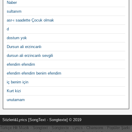
Naber
sultanım
asr-ı saadette Çocuk olmak
d
dostum yok
Dursun ali erzincanlı
dursun ali erzincanlı sevgili
efendim efendim
efendim efendim benim efendim
iç benim için
Kurt kizi
unutamam
Sözleri&Lyrics [SongText - Songtexte] © 2019
Türkçe Hit Müzik - Songtext - Songtexte - Lyrics - Chansons - Popüler Şarkı