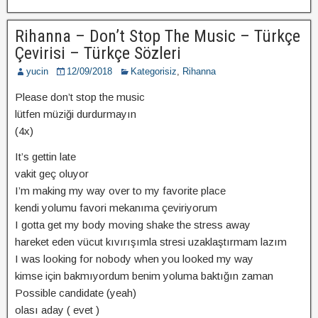
Rihanna – Don’t Stop The Music – Türkçe
Çevirisi – Türkçe Sözleri
yucin
12/09/2018
Kategorisiz
,
Rihanna
Please don’t stop the music
lütfen müziği durdurmayın
(4x)
It’s gettin late
vakit geç oluyor
I’m making my way over to my favorite place
kendi yolumu favori mekanıma çeviriyorum
I gotta get my body moving shake the stress away
hareket eden vücut kıvırışımla stresi uzaklaştırmam lazım
I was looking for nobody when you looked my way
kimse için bakmıyordum benim yoluma baktığın zaman
Possible candidate (yeah)
olası aday ( evet )