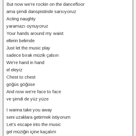
But now we’re rockin on the dancefloor
ama şimdi danspistinde sarsıyoruz
Acting naughty
yaramazı oynuyoruz
Your hands around my waist
ellerin belimde
Just let the music play
sadece bırak müzik çalsın
We’re hand in hand
el eleyiz
Chest to chest
göğüs göğüse
And now we’re face to face
ve şimdi de yüz yüze
I wanna take you away
seni uzaklara getirmek istiyorum
Let’s escape into the music
gel müziğin içine kaçalım