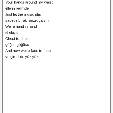
Your hands around my waist
ellerin belimde
Just let the music play
sadece bırak müzik çalsın
We’re hand in hand
el eleyiz
Chest to chest
göğüs göğüse
And now we’re face to face
ve şimdi de yüz yüze