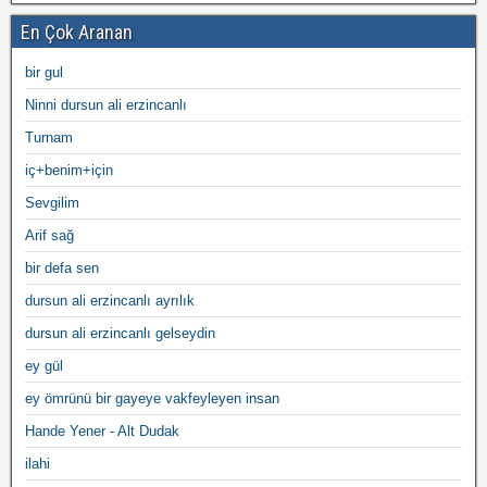
En Çok Aranan
bir gul
Ninni dursun ali erzincanlı
Turnam
iç+benim+için
Sevgilim
Arif sağ
bir defa sen
dursun ali erzincanlı ayrılık
dursun ali erzincanlı gelseydin
ey gül
ey ömrünü bir gayeye vakfeyleyen insan
Hande Yener - Alt Dudak
ilahi