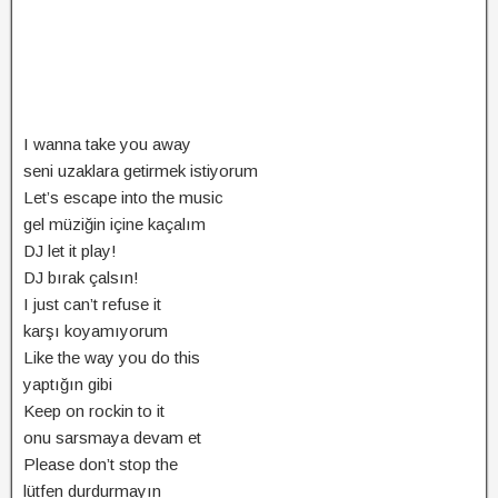
I wanna take you away
seni uzaklara getirmek istiyorum
Let’s escape into the music
gel müziğin içine kaçalım
DJ let it play!
DJ bırak çalsın!
I just can’t refuse it
karşı koyamıyorum
Like the way you do this
yaptığın gibi
Keep on rockin to it
onu sarsmaya devam et
Please don’t stop the
lütfen durdurmayın