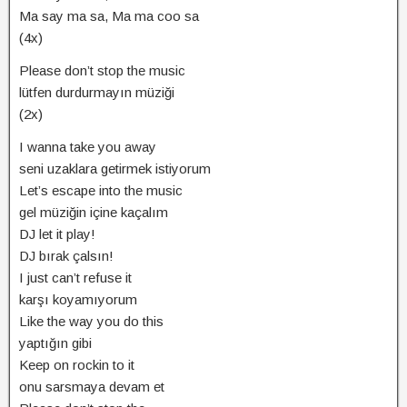
Ma say ma sa, Ma ma coo sa
(4x)
Please don’t stop the music
lütfen durdurmayın müziği
(2x)
I wanna take you away
seni uzaklara getirmek istiyorum
Let’s escape into the music
gel müziğin içine kaçalım
DJ let it play!
DJ bırak çalsın!
I just can’t refuse it
karşı koyamıyorum
Like the way you do this
yaptığın gibi
Keep on rockin to it
onu sarsmaya devam et