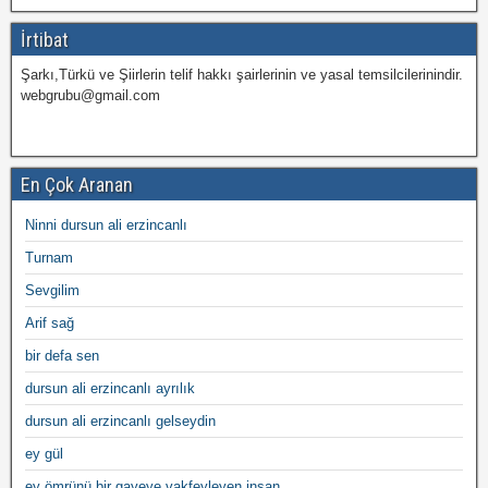
İrtibat
Şarkı,Türkü ve Şiirlerin telif hakkı şairlerinin ve yasal temsilcilerinindir.
webgrubu@gmail.com
En Çok Aranan
Ninni dursun ali erzincanlı
Turnam
Sevgilim
Arif sağ
bir defa sen
dursun ali erzincanlı ayrılık
dursun ali erzincanlı gelseydin
ey gül
ey ömrünü bir gayeye vakfeyleyen insan