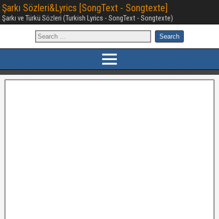
Şarkı Sözleri&Lyrics [SongText - Songtexte]
Şarkı ve Türkü Sözleri (Turkish Lyrics - SongText - Songtexte)