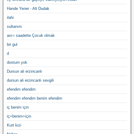
Hande Yener - Alt Dudak
ilahi
sultanım
asr-ı saadette Çocuk olmak
bir gul
d
dostum yok
Dursun ali erzincanlı
dursun ali erzincanlı sevgili
efendim efendim
efendim efendim benim efendim
iç benim için
iç+benim+için
Kurt kizi