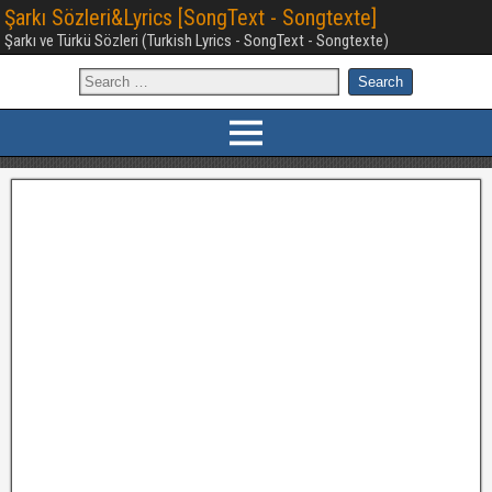
Şarkı Sözleri&Lyrics [SongText - Songtexte]
Şarkı ve Türkü Sözleri (Turkish Lyrics - SongText - Songtexte)