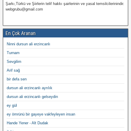
Şarkı,Türkü ve Şiirlerin telif hakkı şairlerinin ve yasal temsilcilerinindir.
webgrubu@gmail.com
En Çok Aranan
Ninni dursun ali erzincanlı
Turnam
Sevgilim
Arif sağ
bir defa sen
dursun ali erzincanlı ayrılık
dursun ali erzincanlı gelseydin
ey gül
ey ömrünü bir gayeye vakfeyleyen insan
Hande Yener - Alt Dudak