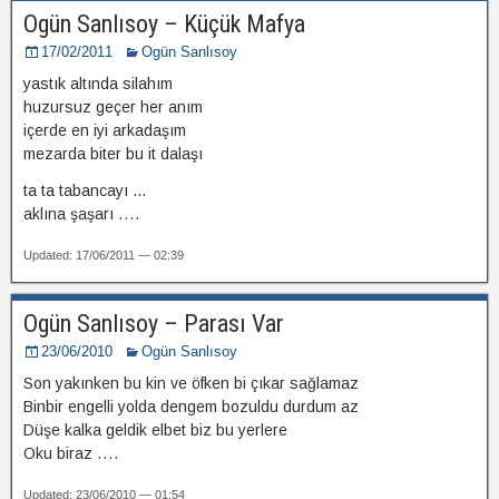
Ogün Sanlısoy – Küçük Mafya
17/02/2011
Ogün Sanlısoy
yastık altında silahım
huzursuz geçer her anım
içerde en iyi arkadaşım
mezarda biter bu it dalaşı
ta ta tabancayı …
aklına şaşarı
....
Updated: 17/06/2011 — 02:39
Ogün Sanlısoy – Parası Var
23/06/2010
Ogün Sanlısoy
Son yakınken bu kin ve öfken bi çıkar sağlamaz
Binbir engelli yolda dengem bozuldu durdum az
Düşe kalka geldik elbet biz bu yerlere
Oku biraz
....
Updated: 23/06/2010 — 01:54