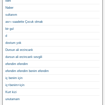
ilahi
Naber
sultanım
asr-ı saadette Çocuk olmak
bir gul
d
dostum yok
Dursun ali erzincanlı
dursun ali erzincanlı sevgili
efendim efendim
efendim efendim benim efendim
iç benim için
iç+benim+için
Kurt kizi
unutamam