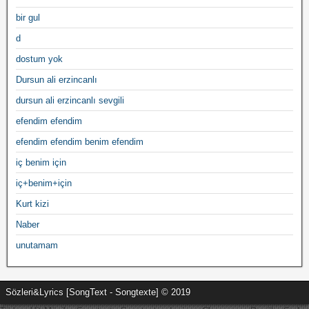
bir gul
d
dostum yok
Dursun ali erzincanlı
dursun ali erzincanlı sevgili
efendim efendim
efendim efendim benim efendim
iç benim için
iç+benim+için
Kurt kizi
Naber
unutamam
Sözleri&Lyrics [SongText - Songtexte] © 2019