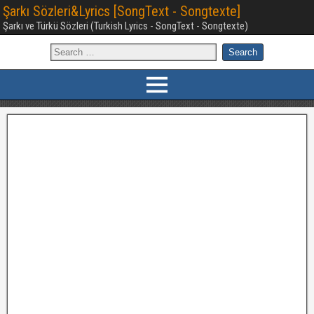
Şarkı Sözleri&Lyrics [SongText - Songtexte]
Şarkı ve Türkü Sözleri (Turkish Lyrics - SongText - Songtexte)