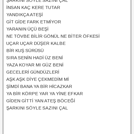
ŞARKINI SÖYLE SAZINI ÇAL
İNSAN KAÇ KERE TUTAR
YANDIKÇA ATEŞİ
GİT GİDE FARK ETMİYOR
YARANIN ÜÇÜ BEŞİ
NE TÖVBE BİLİR GÖNÜL NE BİTER ÖFKESİ
UÇAR UÇAR DÜŞER KALBE
BİR KUŞ SÜRÜSÜ
SIRA SENİN HADİ ÜZ BENİ
YAZA KOYAR MI GÜZ BENİ
GECELERİ GÜNDÜZLERİ
AŞK AŞK DİYE ÇEKMEDİM Mİ
ŞİMDİ BANA YA BİR HİCAZKAR
YA BİR KÖRPE YAR YA YİNE EFKAR
GİDEN GİTTİ YAN ATEŞ BÖCEĞİ
ŞARKINI SÖYLE SAZINI ÇAL