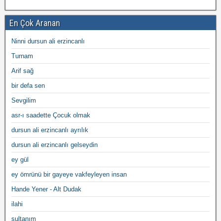
En Çok Aranan
Ninni dursun ali erzincanlı
Turnam
Arif sağ
bir defa sen
Sevgilim
asr-ı saadette Çocuk olmak
dursun ali erzincanlı ayrılık
dursun ali erzincanlı gelseydin
ey gül
ey ömrünü bir gayeye vakfeyleyen insan
Hande Yener - Alt Dudak
ilahi
sultanım