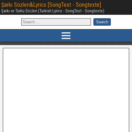
Şarkı Sözleri&Lyrics [SongText - Songtexte]
Şarkı ve Türkü Sözleri (Turkish Lyrics - SongText - Songtexte)