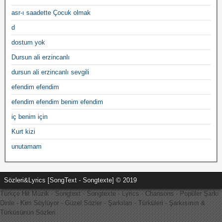
asr-ı saadette Çocuk olmak
d
dostum yok
Dursun ali erzincanlı
dursun ali erzincanlı sevgili
efendim efendim
efendim efendim benim efendim
iç benim için
Kurt kizi
unutamam
Sözleri&Lyrics [SongText - Songtexte] © 2019
Türkçe Hit Müzik - Songtext - Songtexte - Lyrics - Chansons - Popüler Şarkı
Dinle - Kim Söylüyor - Güzel Sözler - Şarkıları - Türküleri - Şarkısının &
Türküsünün Sözleri