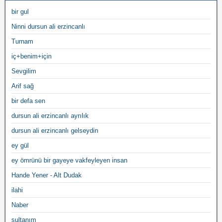
bir gul
Ninni dursun ali erzincanlı
Turnam
iç+benim+için
Sevgilim
Arif sağ
bir defa sen
dursun ali erzincanlı ayrılık
dursun ali erzincanlı gelseydin
ey gül
ey ömrünü bir gayeye vakfeyleyen insan
Hande Yener - Alt Dudak
ilahi
Naber
sultanım