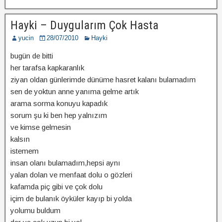
Hayki – Duygularım Çok Hasta
yucin
28/07/2010
Hayki
bugün de bitti
her tarafsa kapkaranlık
ziyan oldan günlerimde dünüme hasret kalanı bulamadım
sen de yoktun anne yanıma gelme artık
arama sorma konuyu kapadık
sorum şu ki ben hep yalnızım
ve kimse gelmesin
kalsın
istemem
insan olanı bulamadım,hepsi aynı
yalan dolan ve menfaat dolu o gözleri
kafamda piç gibi ve çok dolu
içim de bulanık öyküler kayıp bi yolda
yolumu buldum