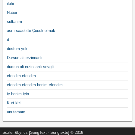
ilahi
Naber
sultanım
asr-ı saadette Çocuk olmak
d
dostum yok
Dursun ali erzincanlı
dursun ali erzincanlı sevgili
efendim efendim
efendim efendim benim efendim
iç benim için
Kurt kizi
unutamam
Sözleri&Lyrics [SongText - Songtexte] © 2019