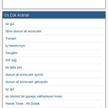
En Çok Aranan
bir gul
Ninni dursun ali erzincanlı
Turnam
iç+benim+için
Sevgilim
Arif sağ
bir defa sen
dursun ali erzincanlı ayrılık
dursun ali erzincanlı gelseydin
ey gül
ey ömrünü bir gayeye vakfeyleyen insan
Hande Yener - Alt Dudak