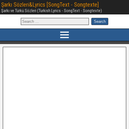
Şarkı Sözleri&Lyrics [SongText - Songtexte]
Şarkı ve Türkü Sözleri (Turkish Lyrics - SongText - Songtexte)