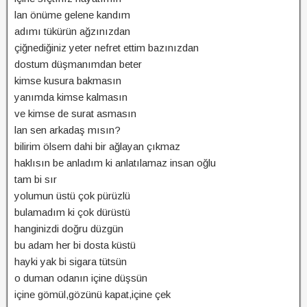
lan önüme gelene kandım
adımı tükürün ağzınızdan
çiğnediğiniz yeter nefret ettim bazınızdan
dostum düşmanımdan beter
kimse kusura bakmasın
yanımda kimse kalmasın
ve kimse de surat asmasın
lan sen arkadaş mısın?
bilirim ölsem dahi bir ağlayan çıkmaz
haklısın be anladım ki anlatılamaz insan oğlu
tam bi sır
yolumun üstü çok pürüzlü
bulamadım ki çok dürüstü
hanginizdi doğru düzgün
bu adam her bi dosta küstü
hayki yak bi sigara tütsün
o duman odanın içine düşsün
içine gömül,gözünü kapat,içine çek