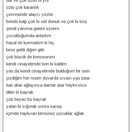
dar ve çok uzun bi yol
üztü çok karanlık
çevresinde alaycı yüzler
bende kalp çok bi saf donuk ve çok bi boş
şimdi yanıma geleni üzerim
çocukluğumda anladım
hayal de kurmadım ki hiç
birisi geldi diğeri gitti
çok büyük de konusurum
kendi cinayetimde ben bi katilim
yas da kendi cinayetimde bulduğum bir isim
çizdiğim her resim duvarda sıvası yas tutar
kan akar ağlayınca damar atar haykırınca
dikin bi bayrak
çok beyaz bu bayrak
yalan bi sığınak sonra savaş
içimde haykıran kimsesiz çocuklar ağlak