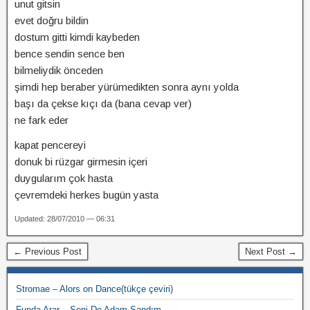
unut gitsin
evet doğru bildin
dostum gitti kimdi kaybeden
bence sendin sence ben
bilmeliydik önceden
şimdi hep beraber yürümedikten sonra aynı yolda
başı da çekse kıçı da (bana cevap ver)
ne fark eder
kapat pencereyi
donuk bi rüzgar girmesin içeri
duygularım çok hasta
çevremdeki herkes bugün yasta
Updated: 28/07/2010 — 06:31
← Previous Post
Next Post →
Stromae – Alors on Dance(tükçe çeviri)
Funda Arar – Seni De Adam Sandım