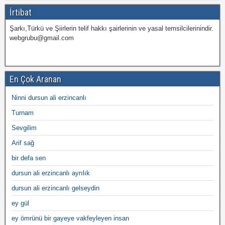
İrtibat
Şarkı,Türkü ve Şiirlerin telif hakkı şairlerinin ve yasal temsilcilerinindir.
webgrubu@gmail.com
En Çok Aranan
Ninni dursun ali erzincanlı
Turnam
Sevgilim
Arif sağ
bir defa sen
dursun ali erzincanlı ayrılık
dursun ali erzincanlı gelseydin
ey gül
ey ömrünü bir gayeye vakfeyleyen insan