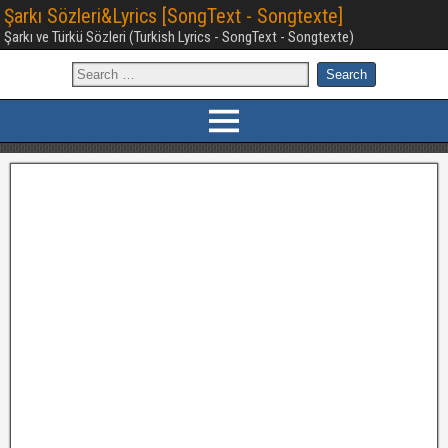
Şarkı Sözleri&Lyrics [SongText - Songtexte]
Şarkı ve Türkü Sözleri (Turkish Lyrics - SongText - Songtexte)