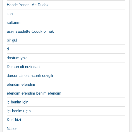
Hande Yener - Alt Dudak
ilahi
sultanım
asr-ı saadette Çocuk olmak
bir gul
d
dostum yok
Dursun ali erzincanlı
dursun ali erzincanlı sevgili
efendim efendim
efendim efendim benim efendim
iç benim için
iç+benim+için
Kurt kizi
Naber