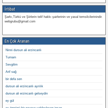
İrtibat
Şarkı,Türkü ve Şiirlerin telif hakkı şairlerinin ve yasal temsilcilerinindir.
webgrubu@gmail.com
En Çok Aranan
Ninni dursun ali erzincanlı
Turnam
Sevgilim
Arif sağ
bir defa sen
dursun ali erzincanlı ayrılık
dursun ali erzincanlı gelseydin
ey gül
ey ömrünü bir gayeye vakfeyleyen insan