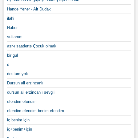
Hande Yener - Alt Dudak
ilahi
Naber
sultanım
asr-ı saadette Çocuk olmak
bir gul
d
dostum yok
Dursun ali erzincanlı
dursun ali erzincanlı sevgili
efendim efendim
efendim efendim benim efendim
iç benim için
iç+benim+için