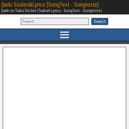
Şarkı Sözleri&Lyrics [SongText - Songtexte]
Şarkı ve Türkü Sözleri (Turkish Lyrics - SongText - Songtexte)