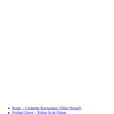
Kıraç – Cennette Kavuşuruz (Düet Nursel)
Ferhat Göçer – Yolun Açık Olsun