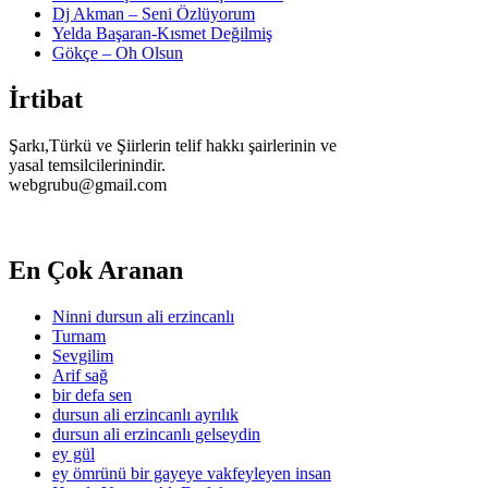
Dj Akman – Seni Özlüyorum
Yelda Başaran-Kısmet Değilmiş
Gökçe – Oh Olsun
İrtibat
Şarkı,Türkü ve Şiirlerin telif hakkı şairlerinin ve
yasal temsilcilerinindir.
webgrubu@gmail.com
En Çok Aranan
Ninni dursun ali erzincanlı
Turnam
Sevgilim
Arif sağ
bir defa sen
dursun ali erzincanlı ayrılık
dursun ali erzincanlı gelseydin
ey gül
ey ömrünü bir gayeye vakfeyleyen insan