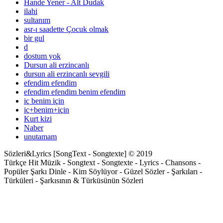
Hande Yener - Alt Dudak
ilahi
sultanım
asr-ı saadette Çocuk olmak
bir gul
d
dostum yok
Dursun ali erzincanlı
dursun ali erzincanlı sevgili
efendim efendim
efendim efendim benim efendim
iç benim için
iç+benim+için
Kurt kizi
Naber
unutamam
Sözleri&Lyrics [SongText - Songtexte] © 2019
Türkçe Hit Müzik - Songtext - Songtexte - Lyrics - Chansons -
Popüler Şarkı Dinle - Kim Söylüyor - Güzel Sözler - Şarkıları -
Türküleri - Şarkısının & Türküsünün Sözleri