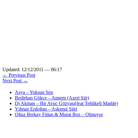
Updated: 12/12/2011 — 06:17
← Previous Post
Next Post →
Asya – Yoksun Sen
Bedirhan Gökçe – Annem (Azeri Şiir)
Dj Akman – Bir Avuç Gözyaşı(feat Tehlikeli Madde)
Yılmaz Erdoğan – Aşkımız Şiiri
Oğuz Berkay Fidan & Murat Boz – Olmuyor