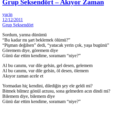
Grup Seksendört – Akıyor Zaman
yucin
12/12/2011
Grup Seksendört
Sordum, yarına dünümü
“Bu kadar mı şart beklemek ölümü?”
“Pişman değilsen” dedi, “yatacak yerin çok, yaşa bugünü”
Göremem diye, göremem diye
Günü dar ettim kendime, soramam “niye?”
Al bu canımı, vur dile gelsin, gel desen, gelemem
Al bu canımı, vur dile gelsin, öl desen, ölemem
Akıyor zaman acele et
Yormadan hiç kendini, dilediğin şey ele geldi mi?
Bitmek bilmez gönül arzusu, sona gelmeden acın dindi mi?
Bilemem diye, bilemem diye
Günü dar ettim kendime, soramam “niye?”