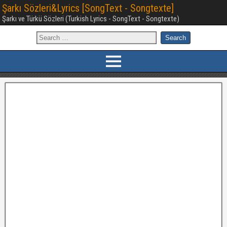
Şarkı Sözleri&Lyrics [SongText - Songtexte]
Şarkı ve Türkü Sözleri (Turkish Lyrics - SongText - Songtexte)