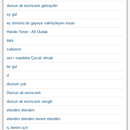
dursun ali erzincanlı gelseydin
ey gül
ey ömrünü bir gayeye vakfeyleyen insan
Hande Yener - Alt Dudak
ilahi
sultanım
asr-ı saadette Çocuk olmak
bir gul
d
dostum yok
Dursun ali erzincanlı
dursun ali erzincanlı sevgili
efendim efendim
efendim efendim benim efendim
iç benim için