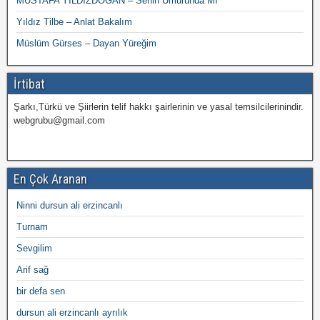
MUSTAFA YILDIZDOĞAN – Senin Umurunda Mı
Yıldız Tilbe – Anlat Bakalım
Müslüm Gürses – Dayan Yüreğim
İrtibat
Şarkı,Türkü ve Şiirlerin telif hakkı şairlerinin ve yasal temsilcilerinindir.
webgrubu@gmail.com
En Çok Aranan
Ninni dursun ali erzincanlı
Turnam
Sevgilim
Arif sağ
bir defa sen
dursun ali erzincanlı ayrılık