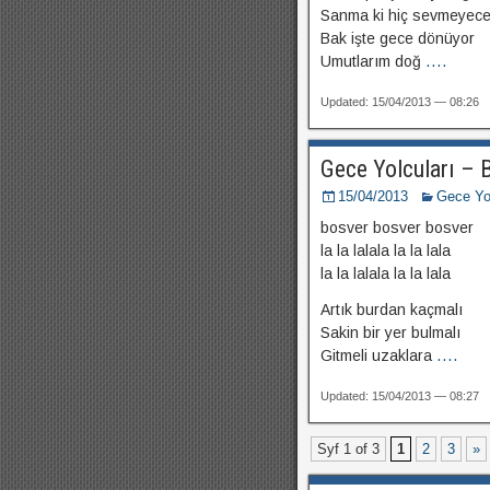
Sanma ki hiç sevmeyec
Bak işte gece dönüyor
Umutlarım doğ
....
Updated: 15/04/2013 — 08:26
Gece Yolcuları – 
15/04/2013
Gece Yol
bosver bosver bosver
la la lalala la la lala
la la lalala la la lala
Artık burdan kaçmalı
Sakin bir yer bulmalı
Gitmeli uzaklara
....
Updated: 15/04/2013 — 08:27
Syf 1 of 3
1
2
3
»