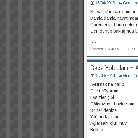
15/04/2013
Gece Yol
Ne yaktığını anladım ne 
Damla damla hayatımdan 
Göremedim bana neler nel
Geri dönüp baktığında bit
....
Updated: 15/04/2013 — 08:23
Gece Yolcuları – A
15/04/2013
Gece Yol
Ayrılmak ne garip
Çok üşüyorum
Evsizler gibi
Gökyüzüne haykırsam
Döner denize
Yağmurlar gibi
Ağlarsam olur mu?
Belki b
....