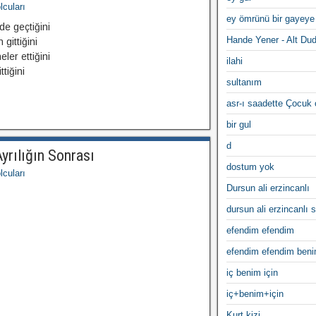
cuları
ey ömrünü bir gayeye
de geçtiğini
Hande Yener - Alt Du
gittiğini
er ettiğini
ilahi
tiğini
sultanım
asr-ı saadette Çocuk
bir gul
d
yrılığın Sonrası
dostum yok
cuları
Dursun ali erzincanlı
dursun ali erzincanlı s
efendim efendim
efendim efendim ben
iç benim için
iç+benim+için
Kurt kizi