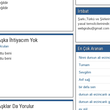
ğildir
ğildir
İrtibat
Şarkı,Türkü ve Şiirlerin
yasal temsilcilerinindir
webgrubu@gmail.com
Aşka İhtiyacım Yok
cuları
En Çok Aranan
ttu beni
Ninni dursun ali erzin
ttu beni
Turnam
Sevgilim
Arif sağ
bir defa sen
dursun ali erzincanlı a
dursun ali erzincanlı 
Aşklar Da Yorulur
ey gül