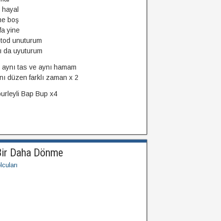
 hayal
ne boş
fa yine
tod unuturum
ı da uyuturum
 aynı tas ve aynı hamam
nı düzen farklı zaman x 2
urleyli Bap Bup x4
Bir Daha Dönme
cuları