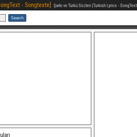
[SongText - Songtexte]
Şarkı ve Türkü Sözleri (Turkish Lyrics - SongTex
uları