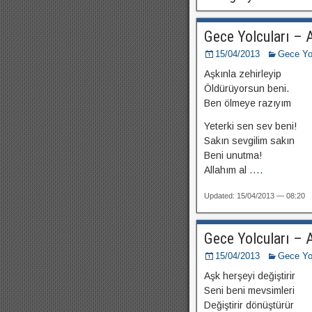
Gece Yolcuları – 
15/04/2013
Gece Yol
Aşkınla zehirleyip
Öldürüyorsun beni.
Ben ölmeye razıyım
Yeterki sen sev beni!
Sakın sevgilim sakın
Beni unutma!
Allahım al
....
Updated: 15/04/2013 — 08:20
Gece Yolcuları – A
15/04/2013
Gece Yol
Aşk herşeyi değiştirir
Seni beni mevsimleri
Değiştirir dönüştürür