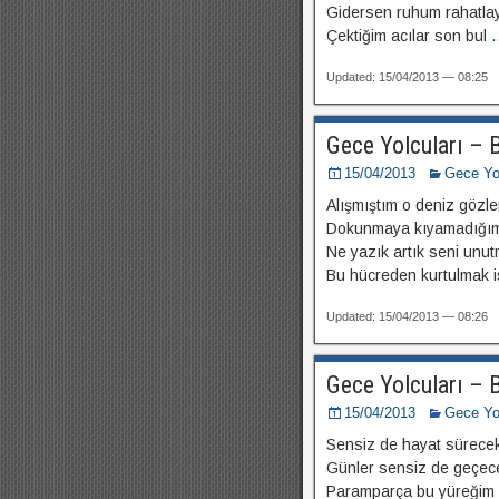
Gidersen ruhum rahatla
Çektiğim acılar son bul
.
Updated: 15/04/2013 — 08:25
Gece Yolcuları – B
15/04/2013
Gece Yol
Alışmıştım o deniz gözl
Dokunmaya kıyamadığım
Ne yazık artık seni unut
Bu hücreden kurtulmak 
Updated: 15/04/2013 — 08:26
Gece Yolcuları – 
15/04/2013
Gece Yol
Sensiz de hayat sürece
Günler sensiz de geçec
Paramparça bu yüreğim