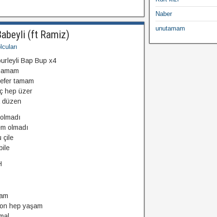
Naber
unutamam
abeyli (ft Ramiz)
cuları
urleyli Bap Bup x4
 hamam
sefer tamam
ç hep üzer
a düzen
 olmadı
em olmadı
 çile
bile
H
mam
on hep yaşam
mal