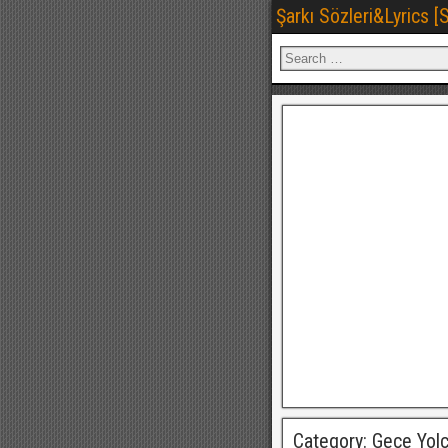
Şarkı Sözleri&Lyrics 
Category: Gece Yolc