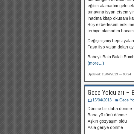
eğitim alamadım gelecek
sınavına isyan etsem yi
inadına kitap okusam ka
Boş ezberlesem eski me
terbiye alamadım hocam
Değişmişmiş hepsi yalan
Fasa fiso yalan dolan ay
Babeyli Bala Bulalı Bumb
(more…)
Updated: 15/04/2013 — 08:24
Gece Yolcuları – 
15/04/2013
Gece Yol
Dönme bir daha dönme
Bana yüzünü dönme
Aşkın gözyaşım oldu
Asla geriye dönme