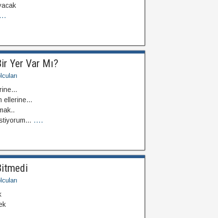
yacak
...
ir Yer Var Mı?
cuları
erine…
 ellerine…
mak..
istiyorum…
....
Bitmedi
cuları
k
ek