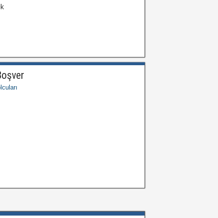
ek
Boşver
cuları