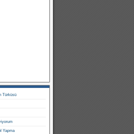
n Türküsü
viyorum
ol Yapma