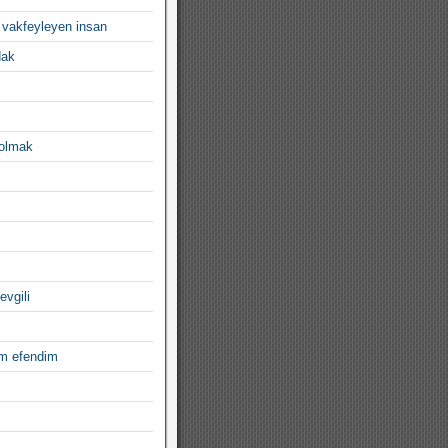
 vakfeyleyen insan
dak
 olmak
evgili
im efendim