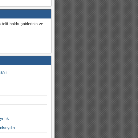
 telif hakkı şairlerinin ve
.
canlı
yrılık
gelseydin