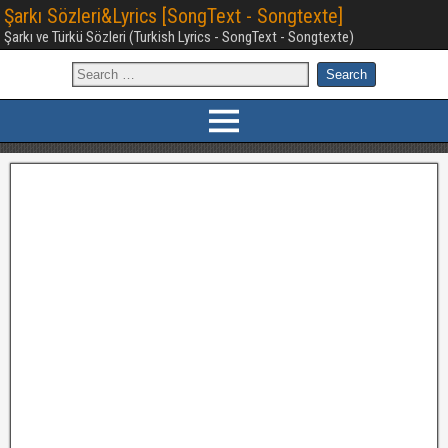
Şarkı Sözleri&Lyrics [SongText - Songtexte]
Şarkı ve Türkü Sözleri (Turkish Lyrics - SongText - Songtexte)