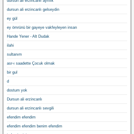
dursun ali erzincanlı ayrılık
dursun ali erzincanlı gelseydin
ey gül
ey ömrünü bir gayeye vakfeyleyen insan
Hande Yener - Alt Dudak
ilahi
sultanım
asr-ı saadette Çocuk olmak
bir gul
d
dostum yok
Dursun ali erzincanlı
dursun ali erzincanlı sevgili
efendim efendim
efendim efendim benim efendim