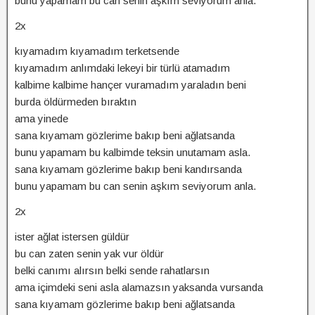
bunu yapamam bu can senin aşkım seviyorum anla.
2x
kıyamadım kıyamadım terketsende
kıyamadım anlımdaki lekeyi bir türlü atamadım
kalbime kalbime hançer vuramadım yaraladın beni
burda öldürmeden bıraktın
ama yinede
sana kıyamam gözlerime bakıp beni ağlatsanda
bunu yapamam bu kalbimde teksin unutamam asla.
sana kıyamam gözlerime bakıp beni kandırsanda
bunu yapamam bu can senin aşkım seviyorum anla.
2x
ister ağlat istersen güldür
bu can zaten senin yak vur öldür
belki canımı alırsın belki sende rahatlarsın
ama içimdeki seni asla alamazsın yaksanda vursanda
sana kıyamam gözlerime bakıp beni ağlatsanda