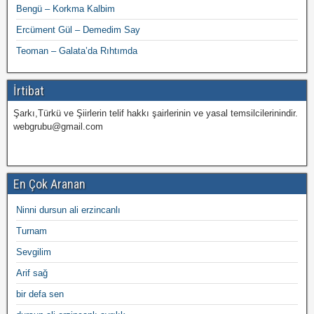
Bengü – Korkma Kalbim
Ercüment Gül – Demedim Say
Teoman – Galata’da Rıhtımda
İrtibat
Şarkı,Türkü ve Şiirlerin telif hakkı şairlerinin ve yasal temsilcilerinindir.
webgrubu@gmail.com
En Çok Aranan
Ninni dursun ali erzincanlı
Turnam
Sevgilim
Arif sağ
bir defa sen