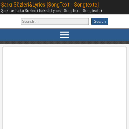
Şarkı Sözleri&Lyrics [SongText - Songtexte]
Şarkı ve Türkü Sözleri (Turkish Lyrics - SongText - Songtexte)