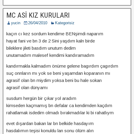
MC ASİ KIZ KURULARI
yucin
26/04/2010
Kategorisiz
kaçın cı kez sordum kendime BENşimdi naparım
hayat fani ve bn 3 de 2 Sini yaşdım kaln birde
bileklere jileti basdım unutum dedim
unutamadım malesef kendimi kandıramadım
kandırmakla kalmadım önüme gelene bagırdım çagırdım
suç onnların mı yok se beni yaşamdan koparanın mı
agrasif olan bn miydim yoksa beni bu hale sokan
agrasif olan dünyamı
susdum hergün bir çıkar yol aradım
kimseden kaçmamış bn defalar ca kendimden kaçdım
rahatlamak isdedim olmadı bırakmadılar ki bi rahatlıym
evet dışardan bakan lar bn belkide hasdayım
hasdalımın teşisi konuldu lan sonu ölüm alın