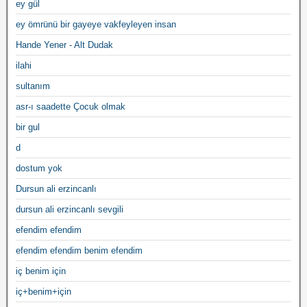
ey gül
ey ömrünü bir gayeye vakfeyleyen insan
Hande Yener - Alt Dudak
ilahi
sultanım
asr-ı saadette Çocuk olmak
bir gul
d
dostum yok
Dursun ali erzincanlı
dursun ali erzincanlı sevgili
efendim efendim
efendim efendim benim efendim
iç benim için
iç+benim+için