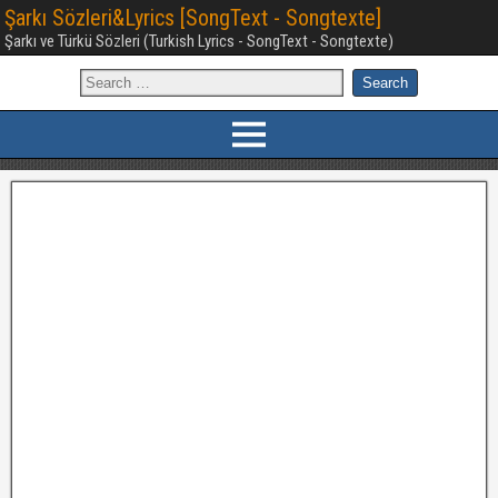
Şarkı Sözleri&Lyrics [SongText - Songtexte]
Şarkı ve Türkü Sözleri (Turkish Lyrics - SongText - Songtexte)