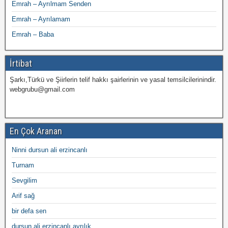
Emrah – Ayrılmam Senden
Emrah – Ayrılamam
Emrah – Baba
İrtibat
Şarkı,Türkü ve Şiirlerin telif hakkı şairlerinin ve yasal temsilcilerinindir.
webgrubu@gmail.com
En Çok Aranan
Ninni dursun ali erzincanlı
Turnam
Sevgilim
Arif sağ
bir defa sen
dursun ali erzincanlı ayrılık