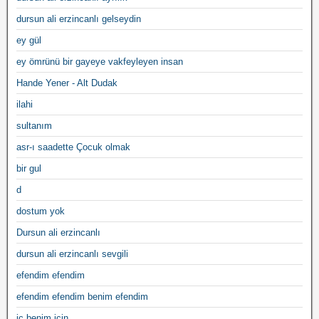
dursun ali erzincanlı gelseydin
ey gül
ey ömrünü bir gayeye vakfeyleyen insan
Hande Yener - Alt Dudak
ilahi
sultanım
asr-ı saadette Çocuk olmak
bir gul
d
dostum yok
Dursun ali erzincanlı
dursun ali erzincanlı sevgili
efendim efendim
efendim efendim benim efendim
iç benim için