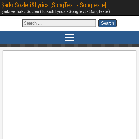
Şarkı Sözleri&Lyrics [SongText - Songtexte]
Şarkı ve Türkü Sözleri (Turkish Lyrics - SongText - Songtexte)