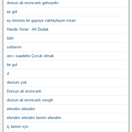
dursun ali erzincanlı gelseydin
ey gül
ey ömrünü bir gayeye vakfeyleyen insan
Hande Yener - Alt Dudak
ilahi
sultanım
asr-ı saadette Çocuk olmak
bir gul
d
dostum yok
Dursun ali erzincanlı
dursun ali erzincanlı sevgili
efendim efendim
efendim efendim benim efendim
iç benim için