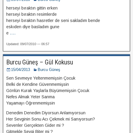
herseyi bıraktın gittin erken
herseyi bıraktın resimlerde
herseyi bıraktın hasretler de seni sakladım bende
eskıden diye basladım gune
e
....
Updated: 09/07/2010 — 06:57
Burcu Güneş – Gül Kokusu
15/04/2013
Burcu Güneş
Sen Sevmeye Yeltenmemişsin Çocuk
Belki de Kendine Güvenmemişsin
Gönlün Kurak Yaşlarla Büyümemişsin Çocuk
Nefes Almak Yeter Sanma
Yaşamayı Öğrenmemişsin
Denedim Denedim Diyorsun Anlamıyorsun
Her Sevginin Sonu Acı Çekmek mi Sanıyorsun?
Sevenler Gerçekten Gider mi ?
Gitmekle Sevgi Biter mi ?