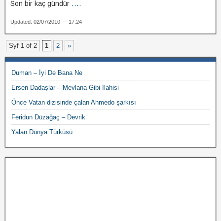
Son bir kaç gündür
....
Updated: 02/07/2010 — 17:24
Syf 1 of 2
1
2
»
Duman – İyi De Bana Ne
Ersen Dadaşlar – Mevlana Gibi İlahisi
Önce Vatan dizisinde çalan Ahmedo şarkısı
Feridun Düzağaç – Devrik
Yalan Dünya Türküsü