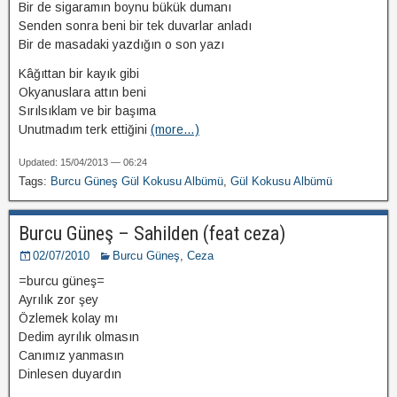
Bir de sigaramın boynu bükük dumanı
Senden sonra beni bir tek duvarlar anladı
Bir de masadaki yazdığın o son yazı
Kâğıttan bir kayık gibi
Okyanuslara attın beni
Sırılsıklam ve bir başıma
Unutmadım terk ettiğini
(more…)
Updated: 15/04/2013 — 06:24
Tags:
Burcu Güneş Gül Kokusu Albümü
,
Gül Kokusu Albümü
Burcu Güneş – Sahilden (feat ceza)
02/07/2010
Burcu Güneş
,
Ceza
=burcu güneş=
Ayrılık zor şey
Özlemek kolay mı
Dedim ayrılık olmasın
Canımız yanmasın
Dinlesen duyardın