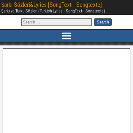
Şarkı Sözleri&Lyrics [SongText - Songtexte]
Şarkı ve Türkü Sözleri (Turkish Lyrics - SongText - Songtexte)