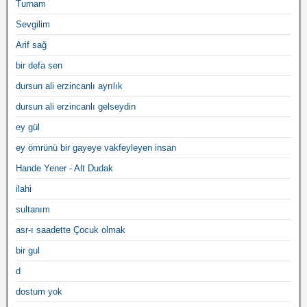
Turnam
Sevgilim
Arif sağ
bir defa sen
dursun ali erzincanlı ayrılık
dursun ali erzincanlı gelseydin
ey gül
ey ömrünü bir gayeye vakfeyleyen insan
Hande Yener - Alt Dudak
ilahi
sultanım
asr-ı saadette Çocuk olmak
bir gul
d
dostum yok