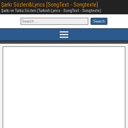
Şarkı Sözleri&Lyrics [SongText - Songtexte]
Şarkı ve Türkü Sözleri (Turkish Lyrics - SongText - Songtexte)