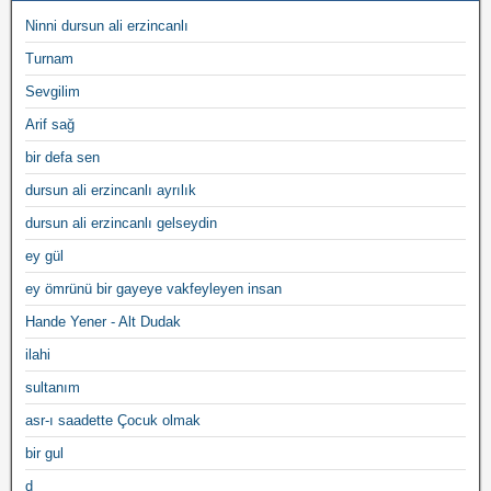
Ninni dursun ali erzincanlı
Turnam
Sevgilim
Arif sağ
bir defa sen
dursun ali erzincanlı ayrılık
dursun ali erzincanlı gelseydin
ey gül
ey ömrünü bir gayeye vakfeyleyen insan
Hande Yener - Alt Dudak
ilahi
sultanım
asr-ı saadette Çocuk olmak
bir gul
d