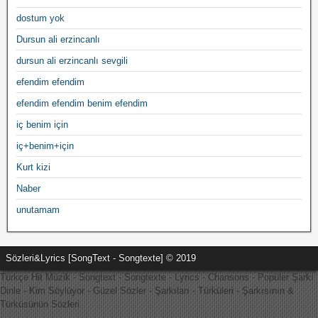
dostum yok
Dursun ali erzincanlı
dursun ali erzincanlı sevgili
efendim efendim
efendim efendim benim efendim
iç benim için
iç+benim+için
Kurt kizi
Naber
unutamam
Sözleri&Lyrics [SongText - Songtexte] © 2019
Türkçe Hit Müzik - Songtext - Songtexte - Lyrics - Chansons - Popüler Şarkı
Dinle - Kim Söylüyor - Güzel Sözler - Şarkıları - Türküleri - Şarkısının &
Türküsünün Sözleri