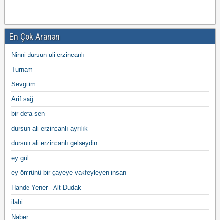
En Çok Aranan
Ninni dursun ali erzincanlı
Turnam
Sevgilim
Arif sağ
bir defa sen
dursun ali erzincanlı ayrılık
dursun ali erzincanlı gelseydin
ey gül
ey ömrünü bir gayeye vakfeyleyen insan
Hande Yener - Alt Dudak
ilahi
Naber