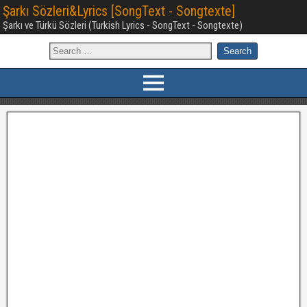
Şarkı Sözleri&Lyrics [SongText - Songtexte]
Şarkı ve Türkü Sözleri (Turkish Lyrics - SongText - Songtexte)