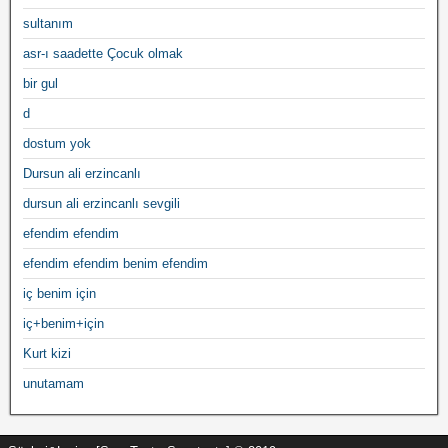
sultanım
asr-ı saadette Çocuk olmak
bir gul
d
dostum yok
Dursun ali erzincanlı
dursun ali erzincanlı sevgili
efendim efendim
efendim efendim benim efendim
iç benim için
iç+benim+için
Kurt kizi
unutamam