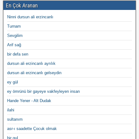
En Çok Aranan
Ninni dursun ali erzincanlı
Turnam
Sevgilim
Arif sağ
bir defa sen
dursun ali erzincanlı ayrılık
dursun ali erzincanlı gelseydin
ey gül
ey ömrünü bir gayeye vakfeyleyen insan
Hande Yener - Alt Dudak
ilahi
sultanım
asr-ı saadette Çocuk olmak
bir gul