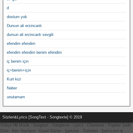
d
dostum yok
Dursun ali erzincanlı
dursun ali erzincanlı sevgili
efendim efendim
efendim efendim benim efendim
iç benim için
iç+benim+için
Kurt kizi
Naber
unutamam
Sözleri&Lyrics [SongText - Songtexte] © 2019
Türkçe Hit Müzik - Songtext - Songtexte - Lyrics - Chansons - Popüler Şarkı
Dinle - Kim Söylüyor - Güzel Sözler - Şarkıları - Türküleri - Şarkısının &