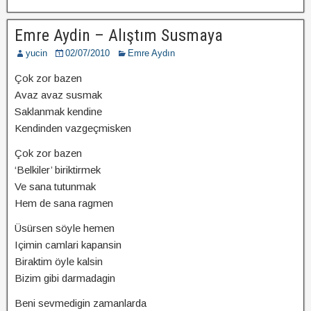
Emre Aydin – Alıştım Susmaya
yucin
02/07/2010
Emre Aydın
Çok zor bazen
Avaz avaz susmak
Saklanmak kendine
Kendinden vazgeçmisken
Çok zor bazen
‘Belkiler’ biriktirmek
Ve sana tutunmak
Hem de sana ragmen
Üsürsen söyle hemen
Içimin camlari kapansin
Biraktim öyle kalsin
Bizim gibi darmadagin
Beni sevmedigin zamanlarda