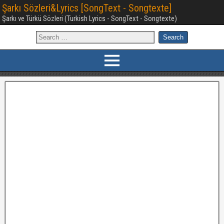
Şarkı Sözleri&Lyrics [SongText - Songtexte]
Şarkı ve Türkü Sözleri (Turkish Lyrics - SongText - Songtexte)