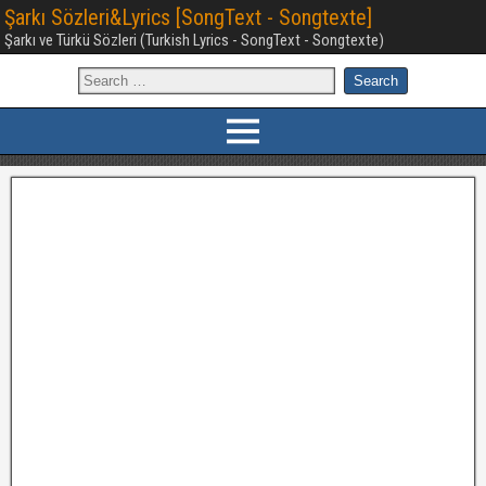
Şarkı Sözleri&Lyrics [SongText - Songtexte]
Şarkı ve Türkü Sözleri (Turkish Lyrics - SongText - Songtexte)