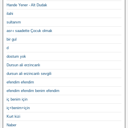
Hande Yener - Alt Dudak
ilahi
sultanım
asr-ı saadette Çocuk olmak
bir gul
d
dostum yok
Dursun ali erzincanlı
dursun ali erzincanlı sevgili
efendim efendim
efendim efendim benim efendim
iç benim için
iç+benim+için
Kurt kizi
Naber