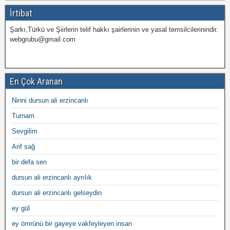
İrtibat
Şarkı,Türkü ve Şiirlerin telif hakkı şairlerinin ve yasal temsilcilerinindir.
webgrubu@gmail.com
En Çok Aranan
Ninni dursun ali erzincanlı
Turnam
Sevgilim
Arif sağ
bir defa sen
dursun ali erzincanlı ayrılık
dursun ali erzincanlı gelseydin
ey gül
ey ömrünü bir gayeye vakfeyleyen insan