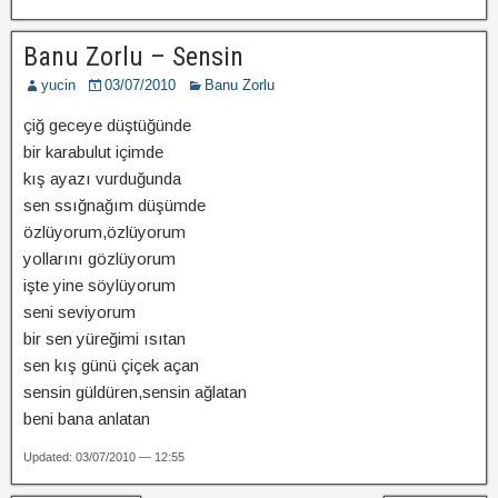
Banu Zorlu – Sensin
yucin
03/07/2010
Banu Zorlu
çiğ geceye düştüğünde
bir karabulut içimde
kış ayazı vurduğunda
sen ssığnağım düşümde
özlüyorum,özlüyorum
yollarını gözlüyorum
işte yine söylüyorum
seni seviyorum
bir sen yüreğimi ısıtan
sen kış günü çiçek açan
sensin güldüren,sensin ağlatan
beni bana anlatan
Updated: 03/07/2010 — 12:55