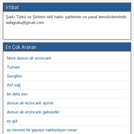
İrtibat
Şarkı,Türkü ve Şiirlerin telif hakkı şairlerinin ve yasal temsilcilerinindir.
webgrubu@gmail.com
En Çok Aranan
Ninni dursun ali erzincanlı
Turnam
Sevgilim
Arif sağ
bir defa sen
dursun ali erzincanlı ayrılık
dursun ali erzincanlı gelseydin
ey gül
ey ömrünü bir gayeye vakfeyleyen insan