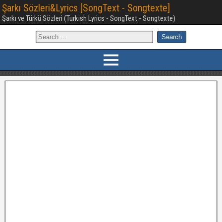
Şarkı Sözleri&Lyrics [SongText - Songtexte]
Şarkı ve Türkü Sözleri (Turkish Lyrics - SongText - Songtexte)