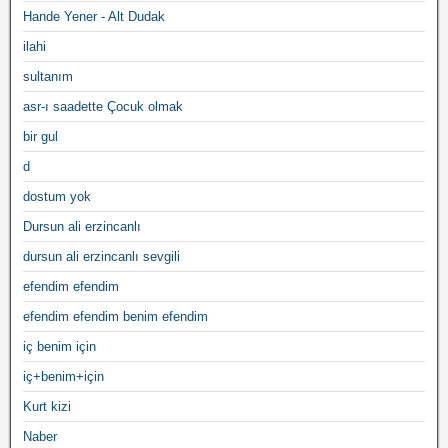
Hande Yener - Alt Dudak
ilahi
sultanım
asr-ı saadette Çocuk olmak
bir gul
d
dostum yok
Dursun ali erzincanlı
dursun ali erzincanlı sevgili
efendim efendim
efendim efendim benim efendim
iç benim için
iç+benim+için
Kurt kizi
Naber