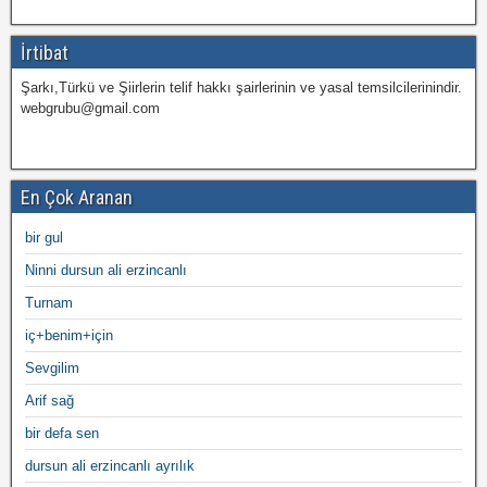
İrtibat
Şarkı,Türkü ve Şiirlerin telif hakkı şairlerinin ve yasal temsilcilerinindir.
webgrubu@gmail.com
En Çok Aranan
bir gul
Ninni dursun ali erzincanlı
Turnam
iç+benim+için
Sevgilim
Arif sağ
bir defa sen
dursun ali erzincanlı ayrılık