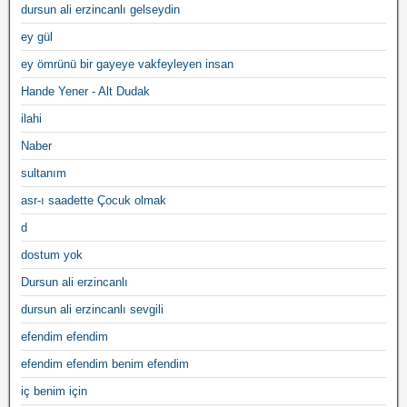
dursun ali erzincanlı gelseydin
ey gül
ey ömrünü bir gayeye vakfeyleyen insan
Hande Yener - Alt Dudak
ilahi
Naber
sultanım
asr-ı saadette Çocuk olmak
d
dostum yok
Dursun ali erzincanlı
dursun ali erzincanlı sevgili
efendim efendim
efendim efendim benim efendim
iç benim için