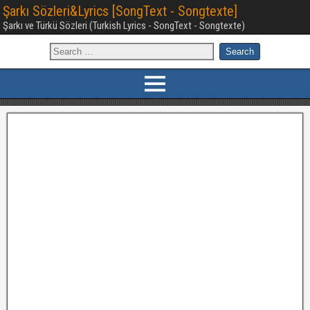
Şarkı Sözleri&Lyrics [SongText - Songtexte]
Şarkı ve Türkü Sözleri (Turkish Lyrics - SongText - Songtexte)