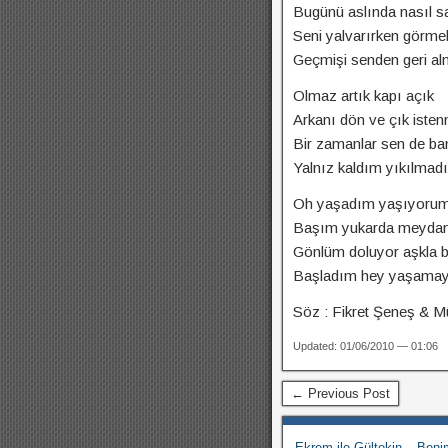
Bugünü aslında nasıl sa
Seni yalvarırken görmek
Geçmişi senden geri al
Olmaz artık kapı açık
Arkanı dön ve çık isten
Bir zamanlar sen de b
Yalnız kaldım yıkılma
Oh yaşadım yaşıyoru
Başım yukarda meydan
Gönlüm doluyor aşkla b
Başladım hey yaşamay
Söz : Fikret Şeneş & Mü
Updated: 01/06/2010 — 01:06
← Previous Post
Ekrem ile Gültekin – Be