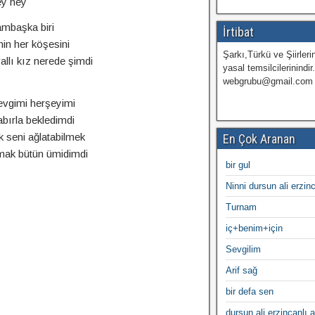
y hey
ambaşka biri
İrtibat
in her köşesini
Şarkı,Türkü ve Şiirlerin
llı kız nerede şimdi
yasal temsilcilerinindir
webgrubu@gmail.com
evgimi herşeyimi
bırla bekledimdi
 seni ağlatabilmek
En Çok Aranan
mak bütün ümidimdi
bir gul
Ninni dursun ali erzin
Turnam
iç+benim+için
Sevgilim
Arif sağ
bir defa sen
dursun ali erzincanlı a