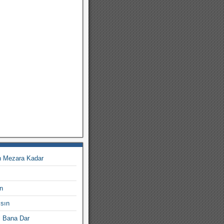
en Mezara Kadar
n
msın
ul Bana Dar