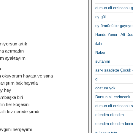
dursun ali erzincanlı 
ey gül
ey ömrünü bir gayeye
Hande Yener - Alt Du
miyorsun artık
ilahi
ana acımadın
Naber
dım ayaktayım
sultanım
m
asr-ı saadette Çocuk
 okuyorum hayata ve sana
d
arıştım bak hayatla
dostum yok
y hey
ambaşka biri
Dursun ali erzincanlı
in her köşesini
dursun ali erzincanlı s
llı kız nerede şimdi
efendim efendim
efendim efendim ben
evgimi herşeyimi
iç benim için