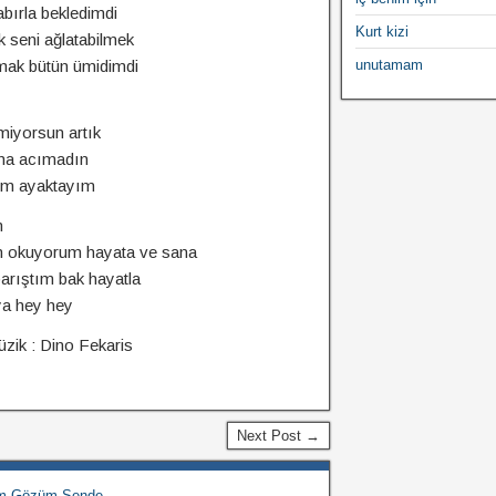
bırla bekledimdi
Kurt kizi
 seni ağlatabilmek
mak bütün ümidimdi
unutamam
miyorsun artık
ana acımadın
dım ayaktayım
m
 okuyorum hayata ve sana
arıştım bak hayatla
a hey hey
zik : Dino Fekaris
Next Post →
nim Gözüm Sende