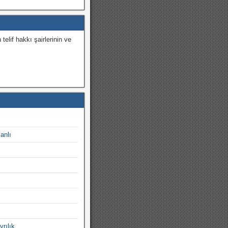
 telif hakkı şairlerinin ve
.
canlı
yrılık