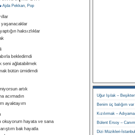
Ajda Pekkan
,
Pop
ıllar
 yaşanacaklar
aptığın haksızlıklar
ak
i
bırla bekledimdi
 seni ağlatabilmek
mak bütün ümidimdi
miyorsun artık
Uğur Işılak – Beşikt
ana acımadın
dım ayaktayım
Benim üç balığım var
Kızılırmak – Adıyama
m
 okuyorum hayata ve sana
Bülent Ersoy – Canı
arıştım bak hayatla
Dizi Müzikleri-İstanb