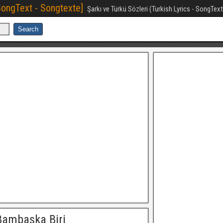
[SongText - Songtexte]
Şarkı ve Türkü Sözleri (Turkish Lyrics - SongTex
Bambaşka Biri