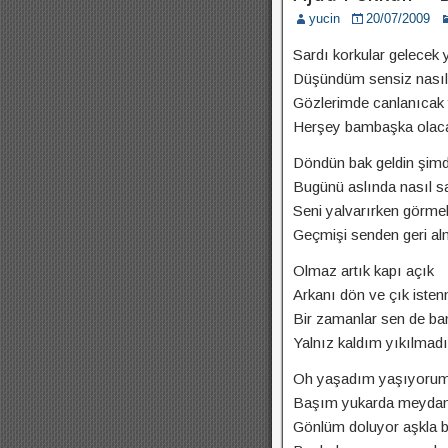
yucin
20/07/2009
Sardı korkular gelecek y
Düşündüm sensiz nasıl
Gözlerimde canlanıcak y
Herşey bambaşka olac
Döndün bak geldin şimd
Bugünü aslında nasıl sa
Seni yalvarırken görmek
Geçmişi senden geri al
Olmaz artık kapı açık
Arkanı dön ve çık isten
Bir zamanlar sen de b
Yalnız kaldım yıkılma
Oh yaşadım yaşıyoru
Başım yukarda meydan
Gönlüm doluyor aşkla b