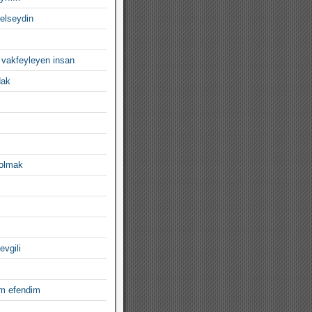
gelseydin
 vakfeyleyen insan
dak
 olmak
evgili
im efendim