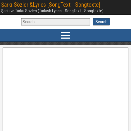
Şarkı Sözleri&Lyrics [SongText - Songtexte]
Şarkı ve Türkü Sözleri (Turkish Lyrics - SongText - Songtexte)