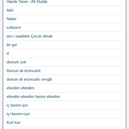
Hande Yener - Alt Dudak
ilahi
Naber
sultanım
asr-ı saadette Çocuk olmak
bir gul
d
dostum yok
Dursun ali erzincanlı
dursun ali erzincanlı sevgili
efendim efendim
efendim efendim benim efendim
iç benim için
iç+benim+için
Kurt kizi