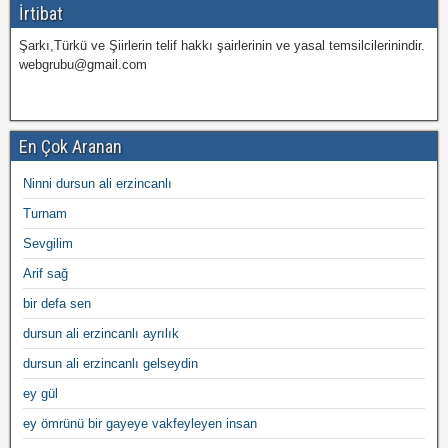
İrtibat
Şarkı,Türkü ve Şiirlerin telif hakkı şairlerinin ve yasal temsilcilerinindir.
webgrubu@gmail.com
En Çok Aranan
Ninni dursun ali erzincanlı
Turnam
Sevgilim
Arif sağ
bir defa sen
dursun ali erzincanlı ayrılık
dursun ali erzincanlı gelseydin
ey gül
ey ömrünü bir gayeye vakfeyleyen insan