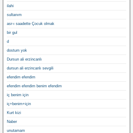
ilahi
sultanım
asr-ı saadette Çocuk olmak
bir gul
d
dostum yok
Dursun ali erzincanlı
dursun ali erzincanlı sevgili
efendim efendim
efendim efendim benim efendim
iç benim için
iç+benim+için
Kurt kizi
Naber
unutamam