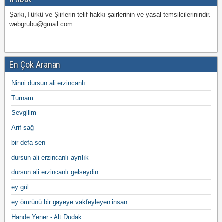
Şarkı,Türkü ve Şiirlerin telif hakkı şairlerinin ve yasal temsilcilerinindir.
webgrubu@gmail.com
En Çok Aranan
Ninni dursun ali erzincanlı
Turnam
Sevgilim
Arif sağ
bir defa sen
dursun ali erzincanlı ayrılık
dursun ali erzincanlı gelseydin
ey gül
ey ömrünü bir gayeye vakfeyleyen insan
Hande Yener - Alt Dudak