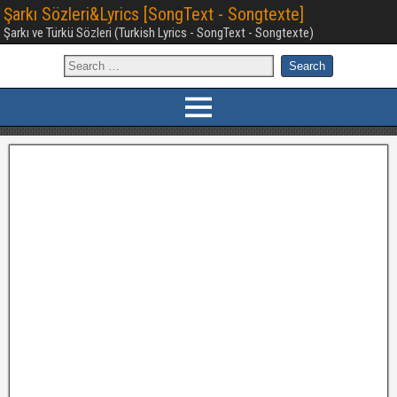
Şarkı Sözleri&Lyrics [SongText - Songtexte]
Şarkı ve Türkü Sözleri (Turkish Lyrics - SongText - Songtexte)