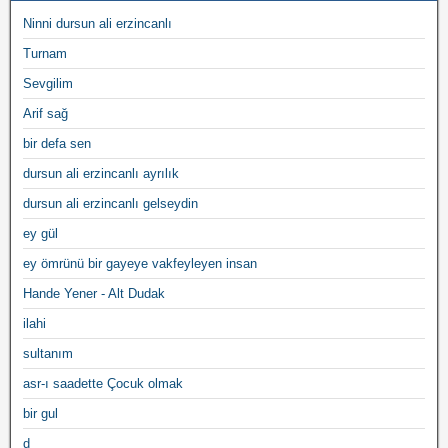
Ninni dursun ali erzincanlı
Turnam
Sevgilim
Arif sağ
bir defa sen
dursun ali erzincanlı ayrılık
dursun ali erzincanlı gelseydin
ey gül
ey ömrünü bir gayeye vakfeyleyen insan
Hande Yener - Alt Dudak
ilahi
sultanım
asr-ı saadette Çocuk olmak
bir gul
d