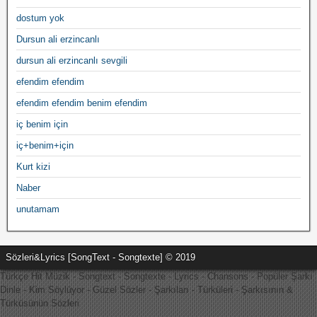
dostum yok
Dursun ali erzincanlı
dursun ali erzincanlı sevgili
efendim efendim
efendim efendim benim efendim
iç benim için
iç+benim+için
Kurt kizi
Naber
unutamam
Sözleri&Lyrics [SongText - Songtexte] © 2019
Türkçe Hit Müzik - Songtext - Songtexte - Lyrics - Chansons - Popüler Şarkı
Dinle - Kim Söylüyor - Güzel Sözler - Şarkıları - Türküleri - Şarkısının &
Türküsünün Sözleri