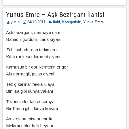
Yunus Emre – Aşk Bezirganı İlahisi
yucin
24/12/2011
İlahi
,
Kategorisiz
,
Yunus Emre
Aşk bezirganı, sermaye canı
Bahadır gördüm, cana kıyanı
Zehi bahadır can terkin urur
Kılıç mı keser himmet giyeni
Kamusun bir gör, kemterin er gör
Alu görmegil, palas giyeni
Tez çıkarırlar fevkal’ulaya
Bin İsa gibi dünya yakanı
Tez indirirler tahtesseraya
Bir Karun gibi dünya kovanı
Aşık olanın nişanı vardır
Melamet olur belli beyanı