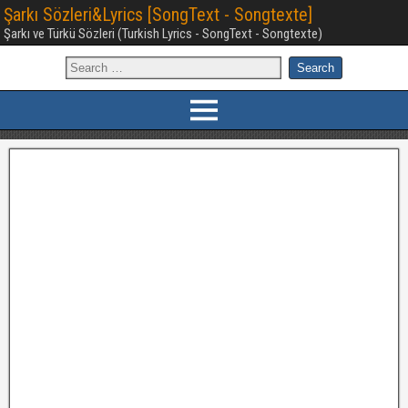
Şarkı Sözleri&Lyrics [SongText - Songtexte]
Şarkı ve Türkü Sözleri (Turkish Lyrics - SongText - Songtexte)