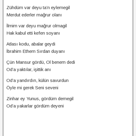
Zühdüm var deyu ta’n eylemegil
Merdut ederler mağrur olanı
İlmim var deyu mağrur olmagil
Hak kabul etti kefen soyanı
Atlası kodu, abalar geydi
İbrahim Ethem Sırdan duyanı
Çün Mansur gördü, Ol benem dedi
Od’a yaktılar, işittik anı
Od’a yandırdın, külün savurdun
Öyle mi gerek Seni seveni
Zinhar ey Yunus, gördüm demegil
Od’a yakarlar gördüm deyeni