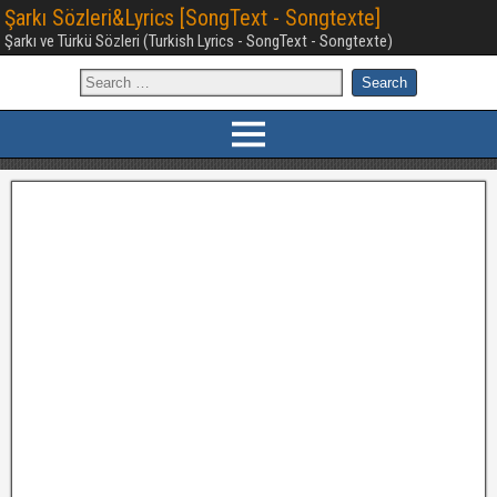
Şarkı Sözleri&Lyrics [SongText - Songtexte]
Şarkı ve Türkü Sözleri (Turkish Lyrics - SongText - Songtexte)