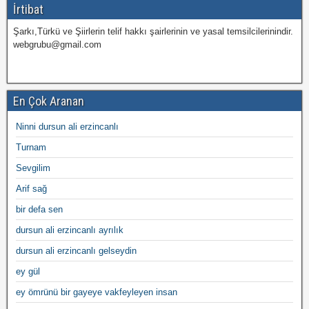
İrtibat
Şarkı,Türkü ve Şiirlerin telif hakkı şairlerinin ve yasal temsilcilerinindir.
webgrubu@gmail.com
En Çok Aranan
Ninni dursun ali erzincanlı
Turnam
Sevgilim
Arif sağ
bir defa sen
dursun ali erzincanlı ayrılık
dursun ali erzincanlı gelseydin
ey gül
ey ömrünü bir gayeye vakfeyleyen insan