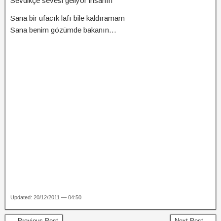
Sevdikçe sevesi geliyor insanın
Sana bir ufacık lafı bile kaldıramam
Sana benim gözümde bakanın…
Updated: 20/12/2011 — 04:50
← Previous Post
Next Post →