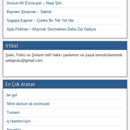
Dursun Ali Erzincanlı – Naat Şiiri
Bayram Şenpınar – Sabret
Sagopa Kajmer – Çünkü Bir Tek Yol Var
Ajda Pekkan – Alışmak Sevmekten Daha Zor Geliyor
İrtibat
Şarkı,Türkü ve Şiirlerin telif hakkı şairlerinin ve yasal temsilcilerinindir.
webgrubu@gmail.com
En Çok Aranan
bir gul
Ninni dursun ali erzincanlı
Turnam
iç+benim+için
Sevgilim