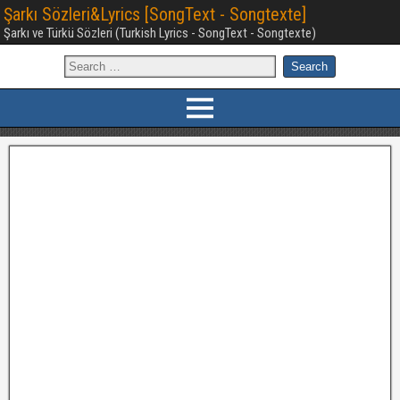
Şarkı Sözleri&Lyrics [SongText - Songtexte]
Şarkı ve Türkü Sözleri (Turkish Lyrics - SongText - Songtexte)