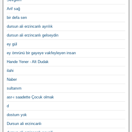
Arif sağ
bir defa sen
dursun ali erzincanlı ayrılık
dursun ali erzincanlı gelseydin
ey gül
ey ömrünü bir gayeye vakfeyleyen insan
Hande Yener - Alt Dudak
ilahi
Naber
sultanım
asr-ı saadette Çocuk olmak
d
dostum yok
Dursun ali erzincanlı