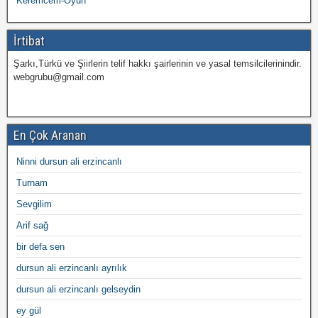
Keremcem-Oyun
İrtibat
Şarkı,Türkü ve Şiirlerin telif hakkı şairlerinin ve yasal temsilcilerinindir.
webgrubu@gmail.com
En Çok Aranan
Ninni dursun ali erzincanlı
Turnam
Sevgilim
Arif sağ
bir defa sen
dursun ali erzincanlı ayrılık
dursun ali erzincanlı gelseydin
ey gül