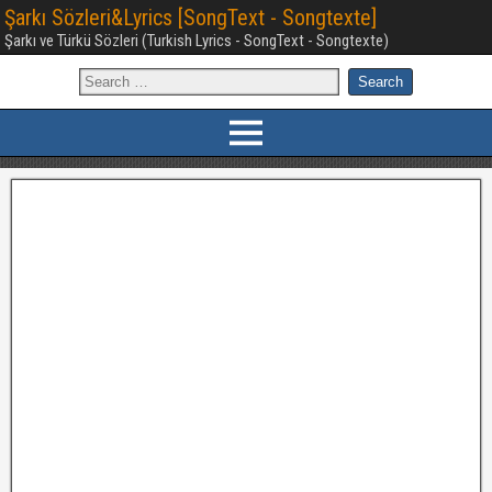
Şarkı Sözleri&Lyrics [SongText - Songtexte]
Şarkı ve Türkü Sözleri (Turkish Lyrics - SongText - Songtexte)