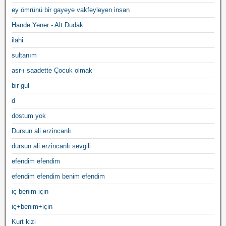
ey ömrünü bir gayeye vakfeyleyen insan
Hande Yener - Alt Dudak
ilahi
sultanım
asr-ı saadette Çocuk olmak
bir gul
d
dostum yok
Dursun ali erzincanlı
dursun ali erzincanlı sevgili
efendim efendim
efendim efendim benim efendim
iç benim için
iç+benim+için
Kurt kizi