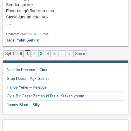
Senden çıt yok
Eriyorum görüyorsun ama
Sıcaklığından eser yok
....
Updated: 21/07/2010 — 07:44
Tags:
Yalın Şarkıları
Syf 1 of 6
1
2
3
4
5
...
»
Son »
Nurettin Rençber – Ciran
Grup Hepsi – Aşk Sakızı
Hande Yener – Kelepçe
Öyle Bir Geçer Zaman ki Dizisi Kıskanıyorum
James Blunt – Billy