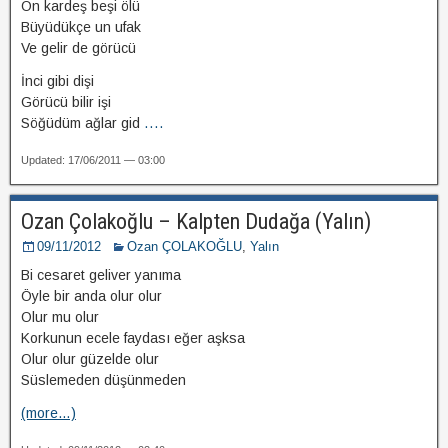
On kardeş beşi ölü
Büyüdükçe un ufak
Ve gelir de görücü
İnci gibi dişi
Görücü bilir işi
Söğüdüm ağlar gid
....
Updated: 17/06/2011 — 03:00
Ozan Çolakoğlu – Kalpten Dudağa (Yalın)
09/11/2012
Ozan ÇOLAKOĞLU
,
Yalın
Bi cesaret geliver yanıma
Öyle bir anda olur olur
Olur mu olur
Korkunun ecele faydası eğer aşksa
Olur olur güzelde olur
Süslemeden düşünmeden
(more…)