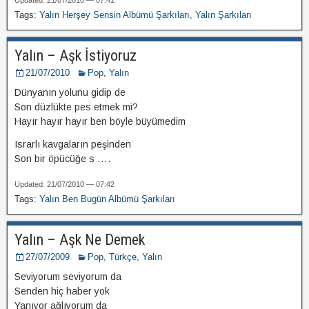
Updated: 21/07/2010 — 07:41
Tags:
Yalın Herşey Sensin Albümü Şarkıları
,
Yalın Şarkıları
Yalın – Aşk İstiyoruz
21/07/2010
Pop
,
Yalın
Dünyanın yolunu gidip de
Son düzlükte pes etmek mi?
Hayır hayır hayır ben böyle büyümedim
Israrlı kavgaların peşinden
Son bir öpücüğe s
....
Updated: 21/07/2010 — 07:42
Tags:
Yalın Ben Bugün Albümü Şarkıları
Yalın – Aşk Ne Demek
27/07/2009
Pop
,
Türkçe
,
Yalın
Seviyorum seviyorum da
Senden hiç haber yok
Yanıyor ağlıyorum da