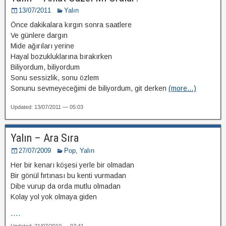
13/07/2011
Yalın
Önce dakikalara kırgın sonra saatlere
Ve günlere dargın
Mide ağırıları yerine
Hayal bozukluklarına bırakırken
Biliyordum, biliyordum
Sonu sessizlik, sonu özlem
Sonunu sevmeyeceğimi de biliyordum, git derken
(more…)
Updated: 13/07/2011 — 05:03
Yalın – Ara Sıra
27/07/2009
Pop
,
Yalın
Her bir kenarı köşesi yerle bir olmadan
Bir gönül fırtınası bu kenti vurmadan
Dibe vurup da orda mutlu olmadan
Kolay yol yok olmaya giden
....