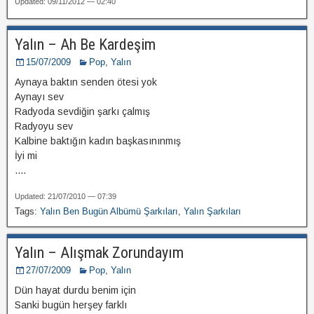
Updated: 09/11/2012 — 02:40
Yalın – Ah Be Kardeşim
15/07/2009
Pop
,
Yalın
Aynaya baktın senden ötesi yok
Aynayı sev
Radyoda sevdiğin şarkı çalmış
Radyoyu sev
Kalbine baktığın kadın başkasınınmış
İyi mi
....
Updated: 21/07/2010 — 07:39
Tags:
Yalın Ben Bugün Albümü Şarkıları
,
Yalın Şarkıları
Yalın – Alışmak Zorundayım
27/07/2009
Pop
,
Yalın
Dün hayat durdu benim için
Sanki bugün herşey farklı