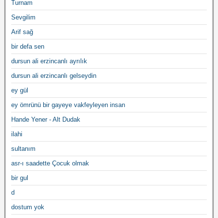
Turnam
Sevgilim
Arif sağ
bir defa sen
dursun ali erzincanlı ayrılık
dursun ali erzincanlı gelseydin
ey gül
ey ömrünü bir gayeye vakfeyleyen insan
Hande Yener - Alt Dudak
ilahi
sultanım
asr-ı saadette Çocuk olmak
bir gul
d
dostum yok