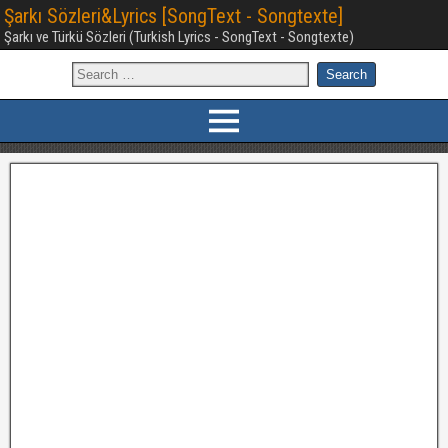
Şarkı Sözleri&Lyrics [SongText - Songtexte]
Şarkı ve Türkü Sözleri (Turkish Lyrics - SongText - Songtexte)