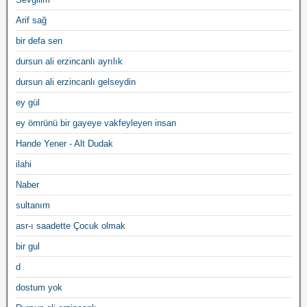
Arif sağ
bir defa sen
dursun ali erzincanlı ayrılık
dursun ali erzincanlı gelseydin
ey gül
ey ömrünü bir gayeye vakfeyleyen insan
Hande Yener - Alt Dudak
ilahi
Naber
sultanım
asr-ı saadette Çocuk olmak
bir gul
d
dostum yok