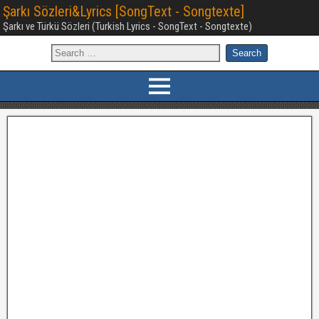
Şarkı Sözleri&Lyrics [SongText - Songtexte]
Şarkı ve Türkü Sözleri (Turkish Lyrics - SongText - Songtexte)