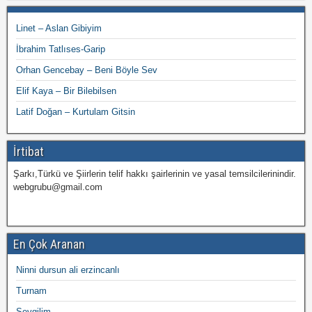
Linet – Aslan Gibiyim
İbrahim Tatlıses-Garip
Orhan Gencebay – Beni Böyle Sev
Elif Kaya – Bir Bilebilsen
Latif Doğan – Kurtulam Gitsin
İrtibat
Şarkı,Türkü ve Şiirlerin telif hakkı şairlerinin ve yasal temsilcilerinindir.
webgrubu@gmail.com
En Çok Aranan
Ninni dursun ali erzincanlı
Turnam
Sevgilim