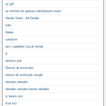
ey gül
ey ömrünü bir gayeye vakfeyleyen insan
Hande Yener - Alt Dudak
ilahi
Naber
sultanım
asr-ı saadette Çocuk olmak
d
dostum yok
Dursun ali erzincanlı
dursun ali erzincanlı sevgili
efendim efendim
efendim efendim benim efendim
iç benim için
Kurt kizi