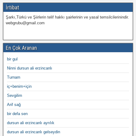
İrtibat
Şarkı,Türkü ve Şiirlerin telif hakkı şairlerinin ve yasal temsilcilerinindir.
webgrubu@gmail.com
En Çok Aranan
bir gul
Ninni dursun ali erzincanlı
Turnam
iç+benim+için
Sevgilim
Arif sağ
bir defa sen
dursun ali erzincanlı ayrılık
dursun ali erzincanlı gelseydin