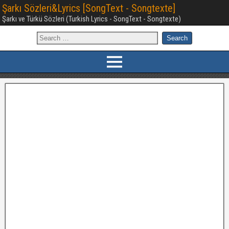
Şarkı Sözleri&Lyrics [SongText - Songtexte]
Şarkı ve Türkü Sözleri (Turkish Lyrics - SongText - Songtexte)